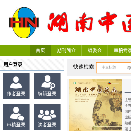
首页
期刊简介
编委会
审稿专
用户登录
快速检索
中文标题
作者登录
编辑登录
主
主
国
出
编
审稿登录
读者登录
副 