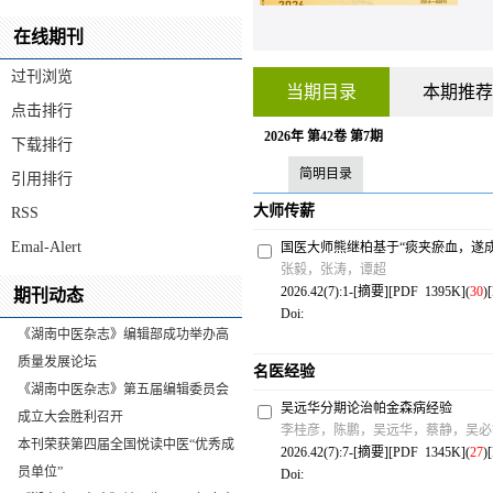
在线期刊
过刊浏览
当期目录
本期推荐
点击排行
2026年 第42卷 第7期
下载排行
简明目录
引用排行
大师传薪
RSS
Emal-Alert
国医大师熊继柏基于“痰夹瘀血，遂
张毅，张涛，谭超
2026.42(7):1-[
摘要
][
PDF 1395K
](
30
)
期刊动态
Doi:
《湖南中医杂志》编辑部成功举办高
质量发展论坛
名医经验
《湖南中医杂志》第五届编辑委员会
吴远华分期论治帕金森病经验
成立大会胜利召开
李桂彦，陈鹏，吴远华，蔡静，吴必
本刊荣获第四届全国悦读中医“优秀成
2026.42(7):7-[
摘要
][
PDF 1345K
](
27
)
员单位”
Doi: