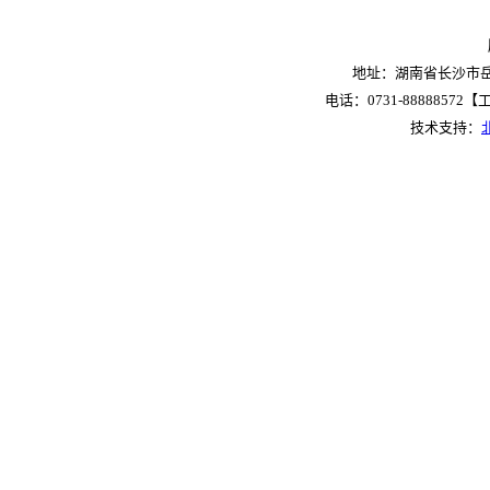
2026.42(7):25-[
摘要
][
PDF 1465K
](
21
Doi:
地址：湖南省长沙市岳麓
揿针联合枸橼酸莫沙必利治疗肝胃不
电话：0731-88888572【工作
江雯雯，朱凌宇，费晓燕，陈大隆，
2026.42(7):30-[
摘要
][
PDF 1486K
](
26
技术支持：
Doi:
揿针联合五音疗法对胸腔镜肺癌术后
王琴，刘锁霞
2026.42(7):37-[
摘要
][
PDF 1478K
](
23
Doi:
补中益气汤加减对腹腔镜经腹膜前疝
吴志学
2026.42(7):42-[
摘要
][
PDF 1459K
](
21
Doi:
参苓白术散加味联合生物反馈治疗脾
朱晨鸿，肖佑