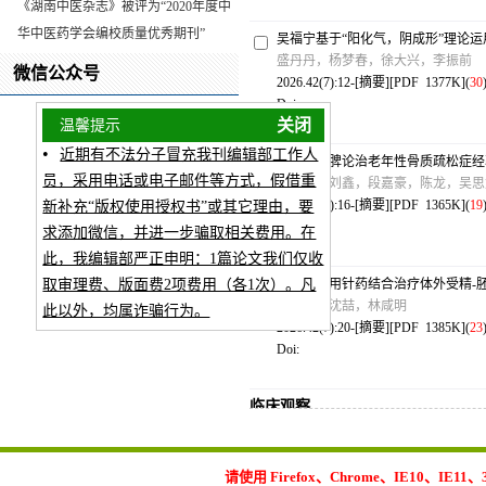
《湖南中医杂志》被评为“2020年度中
华中医药学会编校质量优秀期刊”
吴福宁基于“阳化气，阴成形”理论
盛丹丹，杨梦春，徐大兴，李振前
微信公众号
2026.42(7):12-[
摘要
][
PDF 1377K
](
30
Doi:
关闭
温馨提示
杨少锋从脾论治老年性骨质疏松症经
•
李沐哲，刘鑫，段嘉豪，陈龙，吴思
近期有不法分子冒充我刊编辑部工作人
2026.42(7):16-[
摘要
][
PDF 1365K
](
19
员，采用电话或电子邮件等方式，假借重
Doi:
新补充“版权使用授权书”或其它理由，要
求添加微信，并进一步骗取相关费用。在
林咸明运用针药结合治疗体外受精-
此，我编辑部严正申明：1篇论文我们仅收
陈思炀，沈喆，林咸明
取审理费、版面费2项费用（各1次）。凡
2026.42(7):20-[
摘要
][
PDF 1385K
](
23
此以外，均属诈骗行为。
Doi:
临床观察
曹国立名中医经验方联合眠三针治疗
易业成，阮宾，刘灿，刘莉芬，黄丽
请使用 Firefox、Chrome、IE10