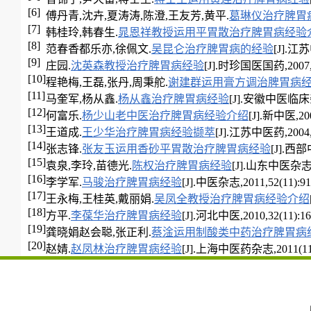
[6]
傅丹青,沈卉,夏涛涛,陈澄,王友芳,黄平.
葛琳仪治疗脾胃
[7]
韩桂玲,韩春生.
晁恩祥教授运用平胃散治疗脾胃病经验
[8]
范春香都乐亦,徐佩文.
吴昆仑治疗脾胃病的经验
[J].江苏
[9]
庄园.
沈英森教授治疗脾胃病经验
[J].时珍国医国药,2007,18
[10]
程艳梅,王磊,张丹,周秉舵.
谢建群运用膏方调治脾胃病
[11]
马奎军,杨从鑫.
杨从鑫治疗脾胃病经验
[J].安徽中医临床杂志,
[12]
何富乐.
杨少山老中医治疗脾胃病经验介绍
[J].新中医,2008
[13]
王道成.
王少华治疗脾胃病经验撷萃
[J].江苏中医药,2004,25
[14]
张志锋.
张友玉运用香砂平胃散治疗脾胃病经验
[J].西部中
[15]
袁泉,李玲,苗德光.
陈权治疗脾胃病经验
[J].山东中医杂志,20
[16]
李学军.
马骏治疗脾胃病经验
[J].中医杂志,2011,52(11):91
[17]
王永梅,王桂英,戴丽娟.
吴凤全教授治疗脾胃病经验介绍
[18]
方平.
李葆华治疗脾胃病经验
[J].河北中医,2010,32(11):16
[19]
龚晓娟赵会聪,张正利.
蔡淦运用制酸类中药治疗脾胃病
[20]
赵婧.
赵凤林治疗脾胃病经验
[J].上海中医药杂志,2011(11):