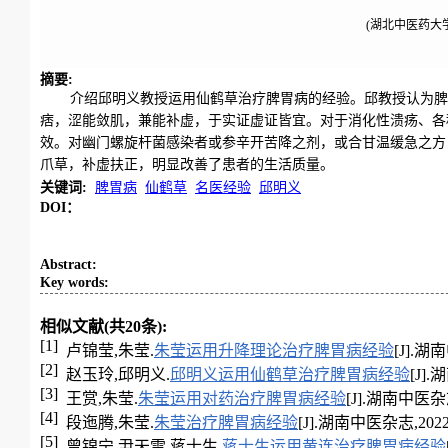
(湖北中医药大学
摘要
:
介绍邱明义教授运用仙鹤草治疗脾胃病的经验。邱教授认为脾
痞，涩能敛肌，兼能补虚，于实证虚证皆宜。对于消化性溃疡、各
效。对幽门螺旋杆菌感染者或参辛开苦降之剂，或合甘温缓急之方
爪草，补虚扶正，明显改善了患者的生活质量。
关键词
:
脾胃病
仙鹤草
名医经验
邱明义
DOI：
Abstract
:
Key words
:
相似文献(共20条):
[1]
卢锦莹,朱莹.
朱莹运用升降理论治疗脾胃病经验
[J].湖南
[2]
赵玉玲,邱明义.
邱明义运用仙鹤草治疗脾胃病经验
[J].
[3]
王赏,朱莹.
朱莹运用对药治疗脾胃病经验
[J].湖南中医杂志,2
[4]
段迤腾,朱莹.
朱莹治疗脾胃病经验
[J].湖南中医杂志,2022,3
[5]
曾锦宁,尹天雷,蒋士生.
蒋士生运用黄连治疗脾胃病经验