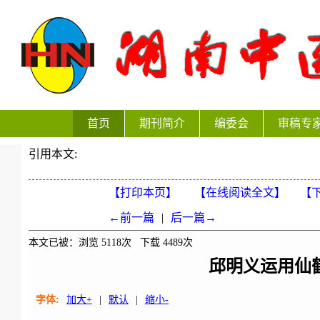
首页
期刊简介
编委会
审稿专
引用本文:
【打印本页】
【在线阅读全文】
【下
←前一篇
|
后一篇→
本文已被：浏览
5118
次 下载
4489
次
邱明义运用仙
字体:
加大+
|
默认
|
缩小-