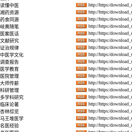
http://https:/download
读懂中医
http://https:/download
湘药资源
http://https:/download
药食同源
http://https:/download
岐黄随笔
http://https:/download
医案医话
http://https:/download
文献研究
http://https:/download
证治规律
http://https:/download
中医学文化
http://https:/download
调查报告
http://https:/download
医学教育
http://https:/download
医院管理
http://https:/download
大师传薪
http://https:/download
科研管理
http://https:/download
多学科研究
http://https:/download
临床论著
http://https:/download
杏林综览
http://https:/download
马王堆医学
http://https:/download
名医经验