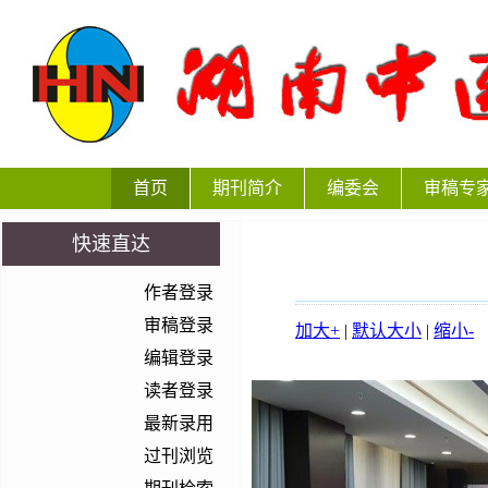
首页
期刊简介
编委会
审稿专
快速直达
作者登录
审稿登录
加大+
|
默认大小
|
缩小-
编辑登录
读者登录
最新录用
过刊浏览