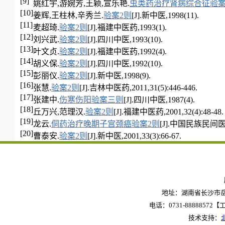
[9]
姚红宇,游婉芳,王颖,宣乐艳.
虫类药治疗肾病综合征验案
[10]
姜辉,王柱林,辛秀兰.
验案2则
[J].新中医,1998(11).
[11]
麦超琦.
验案2则
[J].福建中医药,1993(1).
[12]
刘兴武.
验案2则
[J].四川中医,1993(10).
[13]
叶文贞.
验案2则
[J].福建中医药,1992(4).
[14]
胡义保.
验案2则
[J].四川中医,1992(10).
[15]
彭丽仪.
验案2则
[J].新中医,1998(9).
[16]
张慧.
验案2则
[J].吉林中医药,2011,31(5):446-446.
[17]
张建中.
伤寒伤阳验案三则
[J].四川中医,1987(4).
[18]
丘万兴,范理汉.
验案2则
[J].福建中医药,2001,32(4):48-48.
[19]
龙云.
侗药治疗晚期子宫颈癌验案2则
[J].中国民族民间医药杂
[20]
曹泰安.
验案2则
[J].新中医,2001,33(3):66-67.
地址：湖南省长沙市岳麓
电话：0731-88888572【工作
技术支持：