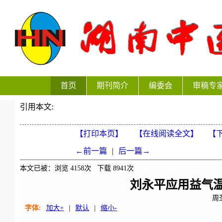
首页
期刊简介
编委会
审稿专
引用本文:
【打印本页】
【在线阅读全文】
【下
←前一篇
|
后一篇→
本文已被：浏览
4158
次 下载
8941
次
刘永平应用益气
周
字体:
加大+
|
默认
|
缩小-