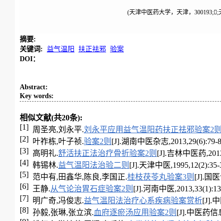
(天津中医药大学，天津，300193;
摘要
:
关键词
:
益气温阳
扶正祛邪
验案
DOI：
Abstract
:
Key words
:
相似文献(共20条):
[1]
周圣亮,刘永平.
刘永平应用益气温阳药扶正祛邪验案2
[2]
叶祚栋,叶子祯.
验案2则
[J].湖南中医杂志,2013,29(6):79-8
[3]
高明礼.
舒活扶正法治疗骨折验案2则
[J].吉林中医药,2012,3
[4]
韩锡林.
益气温阳法治验二则
[J].天津中医,1995,12(2):35-
[5]
范中有,田鑫华,陈良,李国正.
桂枝茯苓丸验案3则
[J].国医
[6]
王静.
从气论治胃石症验案2则
[J].河南中医,2013,33(1):13
[7]
明广奇,冯俊志.
益气温阳法治疗心系疾病验案赏析
[J]
[8]
孙毅,张琳,张立滨.
血府逐瘀汤应用验案2则
[J].中医药信息,