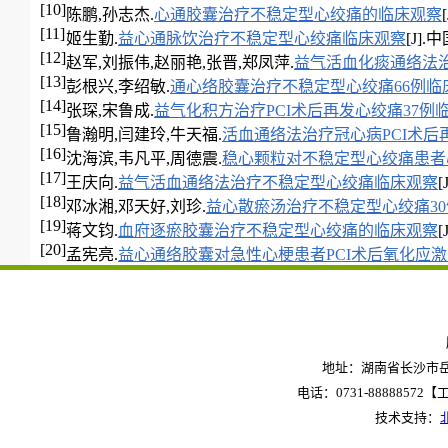
[10]
陈鹏,孙志杰.
心通胶囊治疗不稳定型心绞痛的临床观察
[11]
姬生勤.
益心通脉饮治疗不稳定型心绞痛临床观察
[J].中
[12]
赵军,刘振伟,赵丽艳,张晋,郑凤萍.
益气活血化痰通络法
[13]
彭根兴,李绍敏.
通心络胶囊治疗不稳定型心绞痛66例临
[14]
张琛,宋鲁成.
益气化积方治疗PCI术后再发心绞痛37例
[15]
鲁瀚明,闫建玲,牛天福.
活血通络法治疗冠心病PCI术
[16]
沈海滨,韦凡平,周德震.
稳心颗粒对不稳定型心绞痛患者
[17]
王庆向.
益气活血通络法治疗不稳定型心绞痛临床观察
[
[18]
邓冰湘,邓天好,刘珍.
益心散瘀汤治疗不稳定型心绞痛3
[19]
蒋文钧.
血府逐瘀胶囊治疗不稳定型心绞痛的临床观察
[
[20]
孟宪亮.
益心通络胶囊对急性心梗患者PCI术后氧化应
地址：湖南省长沙市岳麓
电话：0731-88888572【工作
技术支持：