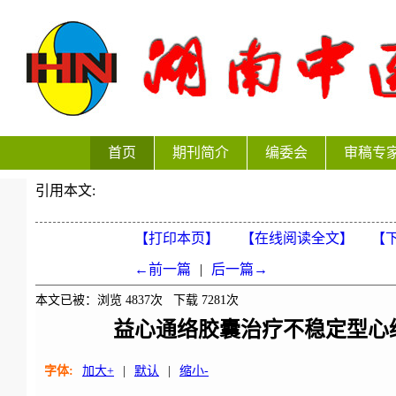
首页
期刊简介
编委会
审稿专
引用本文:
【打印本页】
【在线阅读全文】
【下
←前一篇
|
后一篇→
本文已被：浏览
4837
次 下载
7281
次
益心通络胶囊治疗不稳定型心绞
字体:
加大+
|
默认
|
缩小-