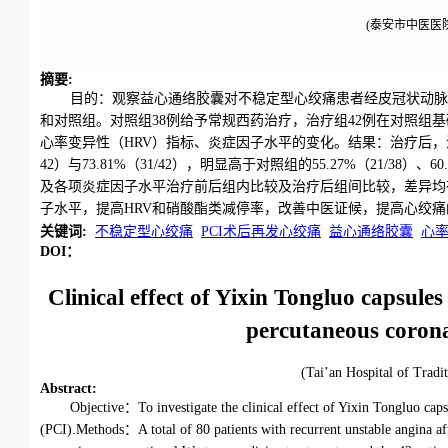
(泰安市中医医院
摘要
:
目的：观察益心通络胶囊对不稳定型心绞痛患者经皮冠状动脉介
和对照组。对照组38例给予常规西药治疗，治疗组42例在对照组基
心率变异性（HRV）指标、炎症因子水平的变化。结果：治疗后，治疗组
42）与73.81%（31/42），明显高于对照组的55.27%（21/38）、6
及各项炎症因子水平治疗前后组内比较及治疗后组间比较，差异均有
子水平，提高HRV和硝酸酯类减停率，改善中医证候，提高心绞
关键词
:
不稳定型心绞痛
PCI术后再发心绞痛
益心通络胶囊
心
DOI：
Clinical effect of Yixin Tongluo capsules
percutaneous corona
(Tai’an Hospital of Tr
Abstract
:
Objective：To investigate the clinical effect of Yixin Tongluo capsu
(PCI).Methods：A total of 80 patients with recurrent unstable angina af