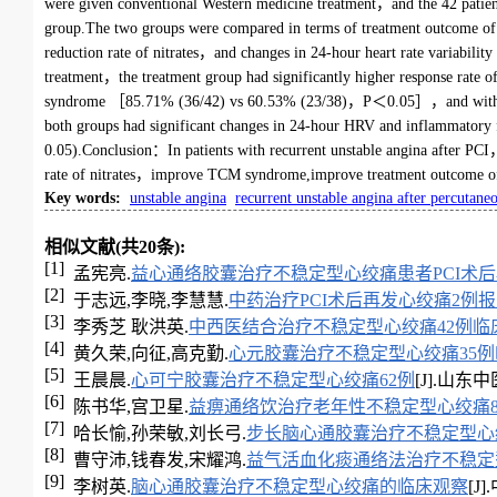
were given conventional Western medicine treatment，and the 42 patients
group.The two groups were compared in terms of treatment outcome o
reduction rate of nitrates，and changes in 24-hour heart rate variabili
treatment，the treatment group had significantly higher response ra
syndrome ［85.71% (36/42) vs 60.53% (23/38)，P＜0.05］，and withdra
both groups had significant changes in 24-hour HRV and inflammatory f
0.05).Conclusion：In patients with recurrent unstable angina after PC
rate of nitrates，improve TCM syndrome,improve treatment outcome of a
Key words
:
unstable angina
recurrent unstable angina after percutane
相似文献(共20条):
[1]
孟宪亮.
益心通络胶囊治疗不稳定型心绞痛患者PCI术后
[2]
于志远,李晓,李慧慧.
中药治疗PCI术后再发心绞痛2例
[3]
李秀芝 耿洪英.
中西医结合治疗不稳定型心绞痛42例临
[4]
黄久荣,向征,高克勤.
心元胶囊治疗不稳定型心绞痛35
[5]
王晨晨.
心可宁胶囊治疗不稳定型心绞痛62例
[J].山东中医
[6]
陈书华,宫卫星.
益痹通络饮治疗老年性不稳定型心绞痛8
[7]
哈长愉,孙荣敏,刘长弓.
步长脑心通胶囊治疗不稳定型心
[8]
曹守沛,钱春发,宋耀鸿.
益气活血化痰通络法治疗不稳定
[9]
李树英.
脑心通胶囊治疗不稳定型心绞痛的临床观察
[J]