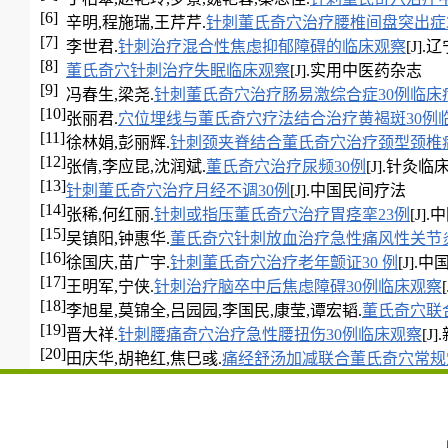
[6]
辛明,程施瑞,王芹芹.
针刺董氏奇穴治疗腰椎间盘突出症3
[7]
李世君.
针刺治疗混合性焦虑抑郁障碍的临床观察
[J].辽
[8]
董氏奇穴针刺治疗失眠临床观察
[J].实用中医药杂志
[9]
冯春生,梁尧.
针刺董氏奇穴治疗肠易激综合症30例临床
[10]
张丽君.
穴位埋线与董氏奇穴疗法结合治疗黄褐斑30例
[11]
徐林娟,彭丽辉.
针刺颈夹脊结合董氏奇穴治疗颈型颈椎病
[12]
张倩,李应昆,沈润斌.
董氏奇穴治疗尿频30例
[J].针灸临床杂
[13]
针刺董氏奇穴治疗月经不调30例
[J].中国民间疗法
[14]
张稀,何红丽.
针刺或指压董氏奇穴治疗胃痉挛23例
[J].
[15]
吴镇阳,钟惠华.
董氏奇穴针刺放血治疗急性痛风性关节
[16]
徐国庆,苗广宇.
针刺董氏奇穴治疗老年颤证30 例
[J].中
[17]
王明军,宁侠.
针刺治疗脑卒中后焦虑障碍30例临床观察
[18]
李旭星,莫锦全,吕园园,李国民,康莹,谭宏韬.
董氏奇穴联
[19]
晋大祥.
针刺腰痛奇穴治疗急性腰扭伤30例临床观察
[J]
[20]
田庆华,胡艳红,焦巳彧.
痛经舒汤加减联合董氏奇穴常规