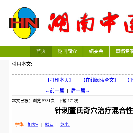
首页
期刊简介
编委会
审稿专
引用本文:
【打印本页】
【在线阅读全文】
【下
←前一篇
|
后一篇→
本文已被：浏览
5731
次 下载
171
次
针刺董氏奇穴治疗混合性
字体:
加大+
|
默认
|
缩小-