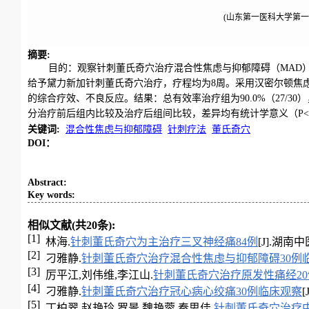
(山东第一医科大学第一附
摘要
:
目的：观察针刺董氏奇穴治疗混合性焦虑与抑郁障碍（MAD）
给予黛力新加针刺董氏奇穴治疗，疗程均为8周。采用汉密尔顿焦虑
的综合疗效、不良反应。结果：总有效率治疗组为90.0%（27/30），
分治疗前后组内比较及治疗后组间比较，差异均有统计学意义（P<
关键词
:
混合性焦虑与抑郁障碍
针刺疗法
董氏奇穴
DOI：
Abstract
:
Key words
:
相似文献(共20条):
[1]
林海.
针刺董氏奇穴为主治疗三叉神经痛84例
[J].湖南中医
[2]
刁雅静.
针刺董氏奇穴治疗混合性焦虑与抑郁障碍30例
[3]
厉平江,刘伟维,李江山.
针刺董氏奇穴治疗原发性痛经2
[4]
刁雅静.
针刺董氏奇穴治疗冠心病心绞痛30例临床观察
[
[5]
丁柏翠,赵艳玲,罗景,魏艳蓉,秦思佳.
针刺董氏奇穴治疗中