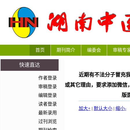
首页
期刊简介
编委会
审稿专
快速直达
近期有不法分子冒充我
作者登录
或其它理由，要求添加微信
审稿登录
版
编辑登录
读者登录
加大+
|
默认大小
|
缩小-
最新录用
过刊浏览