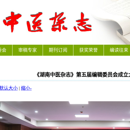
委会
审稿专家
期刊订阅
获奖荣誉
编读往来
《湖南中医杂志》第五届编辑委员会成立
默认大小
|
缩小-