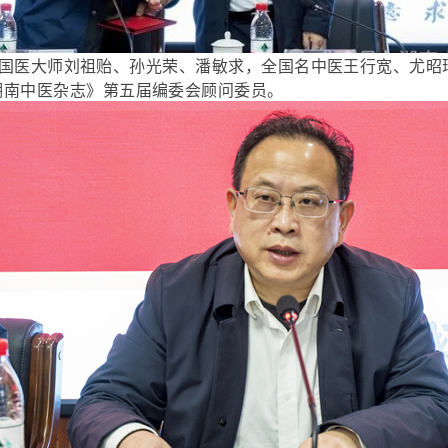
医大师刘祖贻、孙光荣、潘敏求，全国名中医王行宽、尤昭
湖南中医杂志》第五届编委会顾问委员。