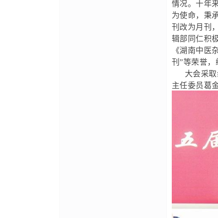
情况。十年
为使命，秉
刊改为月刊，来
辑部同仁积
《湖南中医杂
刊”等荣誉，
大会采取线
主任委员葛金