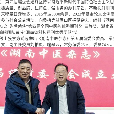
来，第四届编委会始终坚持以习近平新时代中国特色社会主义
承抓质量、树品牌、显特色、强服务的办刊宗旨，不断提升期
稿量日渐增多，2015年达5300余篇，2023年基金论文比例高达
极参与社会公益活动，向桑植等贫困山区捐赠杂志，编排《湖南
志》先后荣获“第四届全国中医药优秀期刊奖”三等奖、湖南省
编辑团队荣获“湖南省科技期刊优秀团队”奖。
上投票方式选举出《湖南中医杂志》第五届编委会委员、常
文，副主任委员刘柏炎、喻翠云，常务编委23人，委员74人