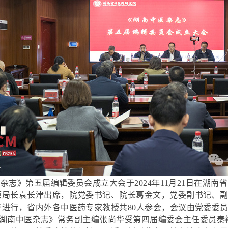
志》第五届编辑委员会成立大会于2024年11月21日在湖
原局长袁长津出席，院党委书记、院长葛金文，党委副书记、
步进行，省内外各中医药专家教授共80人参会，会议由党委委
南中医杂志》常务副主编张尚华受第四届编委会主任委员秦