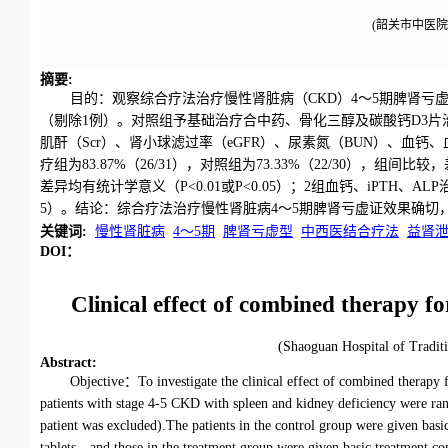
(韶关市中医院
摘要
:
目的：观察综合疗法治疗慢性肾脏病（CKD）4～5期脾肾亏虚
（剔除1例）。对照组予基础治疗合中药、骨化三醇及碳酸钙D3片
肌酐（Scr）、肾小球滤过率（eGFR）、尿素氮（BUN）、血钙
疗组为83.87%（26/31），对照组为73.33%（22/30），组
差异均有统计学意义（P<0.01或P<0.05）；2组血钙、iPTH、
5）。结论：综合疗法治疗慢性肾脏病4～5期脾肾亏虚证效果确切
关键词
:
慢性肾脏病
4～5期
脾肾亏虚型
中西医结合疗法
益肾
DOI：
Clinical effect of combined therapy f
(Shaoguan Hospital of Tra
Abstract
:
Objective：To investigate the clinical effect of combined therapy
patients with stage 4-5 CKD with spleen and kidney deficiency were ra
patient was excluded).The patients in the control group were given b
tablets，and those in the treatment group were given basic treatment