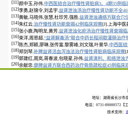
[11]
颜中玉,孙伟.
中西医结合治疗慢性肾脏病3、4期35例临
[12]
李勇,赵锦令,刘孟宇.
益肾泄浊汤治疗慢性肾功能不全46
[13]
黄敏,马晓伟,张慧,杜珍芳,强胜.
益肾泄浊通络方联合穴位
[14]
朱红云.
治疗慢性肾功能衰竭42例临床观察
[J].上海中医药杂
[15]
张小鹿,陶明龙,黄芳.
益肾泄浊化瘀汤治疗慢性肾衰竭临
[16]
束洋,周恩超.
“益肾解毒汤”联合中药长程间歇灌肠治疗慢
[17]
陈杰,郑颖,廖琳,张传富,黎雾峰,刘文瑞,叶景华.
中西医结
[18]
郑剑琴.
补脾益肾活血泻浊法治疗慢性肾脏病临床观察
[
[19]
郭建红,周岚,蒋春波,包晓星,孙伟.
益肾清利、和络泄浊方
[20]
余献忠.
健脾益肾方联合西药治疗骨质疏松症45例临床
地址：湖南省长沙市岳麓
电话：0731-88888572【工作
技术支持：