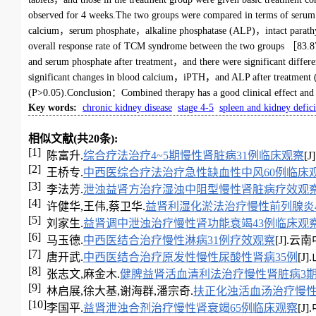
observed for 4 weeks.The two groups were compared in terms of seru
calcium，serum phosphate，alkaline phosphatase (ALP)，intact parathy
overall response rate of TCM syndrome between the two groups ［8
and serum phosphate after treatment，and there were significant differe
significant changes in blood calcium，iPTH，and ALP after treatment (P
(P>0.05).Conclusion：Combined therapy has a good clinical effect and is
Key words
:
chronic kidney disease
stage 4-5
spleen and kidney defic
相似文献(共20条):
[1]
陈富升.
综合疗法治疗4~5期慢性肾脏病31例临床观察
[
[2]
王桥专.
中西医综合疗法治疗急性缺血性中风60例临床
[3]
李法芳.
泄浊益肾方治疗湿浊中阻型慢性肾脏病疗效观
[4]
许健华,王伟,蔡卫华.
益肾利湿化淤法治疗慢性前列腺炎
[5]
刘家生.
益肾调中泄浊治疗慢性肾功能衰竭43例临床观
[6]
马玉德.
中西医结合治疗慢性淋病31例疗效观察
[J].云南
[7]
唐开武.
中西医结合治疗原发性慢性尿酸性肾病35例
[J]
[8]
张志文,麻金木.
健脾益肾活血清利法治疗慢性肾脏病3期
[9]
林启展,徐大基,谢海群,潘宗奇.
扶正化浊活血汤治疗慢性
[10]
李国平.
益肾泄浊合剂治疗慢性肾衰竭65例临床观察
[J]