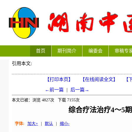
首页
期刊简介
编委会
审稿专
引用本文:
【打印本页】
【在线阅读全文】
【下
←前一篇
|
后一篇→
本文已被：浏览
4827
次 下载
7155
次
综合疗法治疗4～5
字体:
加大+
|
默认
|
缩小-