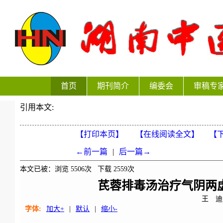
首页
期刊简介
编委会
审稿专
引用本文:
【打印本页】
【在线阅读全文】
【下
←前一篇
|
后一篇→
本文已被：浏览
5506
次 下载
2559
次
芪蓉排毒汤治疗气阴两
王 迪
字体:
加大+
|
默认
|
缩小-