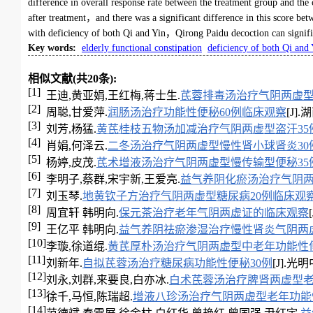
difference in overall response rate between the treatment group and 
after treatment，and there was a significant difference in this score be
with deficiency of both Qi and Yin，Qirong Paidu decoction can signifi
Key words
:
elderly functional constipation
deficiency of both Qi and 
相似文献(共20条):
[1]
王迪,黄亚娟,王红梅,蒋士生.
芪蓉排毒汤治疗气阴两虚型
[2]
周聪,甘爱萍.
润肠汤治疗功能性便秘60例临床观察
[J].
[3]
刘芳,杨猛.
黄芪桂枝五物汤加减治疗气阴两虚型盗汗35
[4]
肖娟,何泽云.
二冬汤治疗气阴两虚型慢性肾小球肾炎30
[5]
杨婷,皮茂.
芪术增液汤治疗气阴两虚型慢传输型便秘35
[6]
李明子,蔡群,宋宇新,王爱亮.
益气养阴化瘀汤治疗气阴两
[7]
刘玉琴.
地黄钦子方治疗气阴两虚型糖尿病20例临床观
[8]
周宜轩 韩明向.
保元茶治疗老年气阴两虚证的临床观察
[9]
王亿平 韩明向.
益气养阴祛瘀渗湿治疗慢性肾炎气阴两虚
[10]
李璇,徐道绲.
黄芪厚朴汤治疗气阴两虚型中老年功能性便
[11]
刘新年.
自拟芪蓉汤治疗糖尿病功能性便秘30例
[J].光明中
[12]
刘永,刘群,来要良,白亦冰.
白术芪蓉汤治疗脾肾两虚型老
[13]
徐千,马恒,陈瑞超.
增液八珍汤治疗气阴两虚型老年功能
[14]