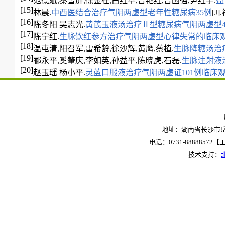
范德斌,秦雪屏,徐金柱,白红华,曾艳红,曾国强,尹红宇.
益
[15]
林晨.
中西医结合治疗气阴两虚型老年性糖尿病35例
[J]
[16]
陈冬阳 吴志光.
黄芪玉液汤治疗Ⅱ型糖尿病气阴两虚型4
[17]
陈宁红.
生脉饮红参方治疗气阴两虚型心律失常的临床
[18]
温屯清,阳召军,雷希龄,徐沙辉,黄鹰,蔡植.
生脉降糖汤治
[19]
郦永平,奚肇庆,李如英,孙益平,陈晓虎,石磊.
生脉注射液
[20]
赵玉瑶 杨小平.
灵蓝口服液治疗气阴两虚证101例临床
地址：湖南省长沙市岳麓
电话：0731-88888572【工作
技术支持：