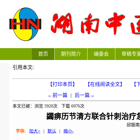
首页
期刊简介
编委会
审稿专
引用本文:
【打印本页】
【在线阅读全文】
【下
←前一篇
|
后一篇→
本文已被：浏览
5920
次 下载
6976
次
蠲痹历节清方联合针刺治疗
邱振南
字体:
加大+
|
默认
|
缩小-