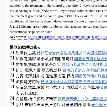
patients in each group.The patients in the control group were given co
addition to the treatment in the control group.After 2 weeks of treat
Visual Analogue Scale (VAS) score，erythrocyte sedimentation rate (ES
the treatment group and the control group (90.33% vs 74.19%，P＜0.0
significant differences in these indices between the two groups after 
Juanbi Lijieqing prescription combined with acupuncture can significant
conventional acupuncture alone.
Key words
:
acute gouty arthritis
damp-heat accumulation
Juanbi Liji
相似文献(共20条):
[1]
陈洪铃,古英.
针药联合治疗急性痛风性关节炎湿热蕴结
[2]
邱振南,熊辉,陆小龙,周钰健,唐晓璐.
蠲痹历节清方联合
[3]
向黎黎,熊辉,李腾龙,齐新宇.
蠲痹历节清方治疗急性期湿
[4]
伍浩,熊辉,方菁,罗志强,舒杨.
蠲痹历节清方治疗痛风性关
[5]
方菁,熊辉,陆小龙,伍浩,罗志强,舒杨.
蠲痹历节清方联合
[6]
陈松鹤,方腾铎.
痛风消浊汤联合塞来昔布胶囊治疗湿热
[7]
吴海金,尤卓,陈媛,陆小龙,尹明,周彪,董克芳,熊辉.
关节
志,2017,33(2).
[8]
向黎黎,杨卓,熊辉,齐新宇.
蠲痹历节清方对急性痛风性
[9]
胡旦,朱筱婧,王国庆,王芳婷,卿媛媛,陶源,颜旭.
天丹降压