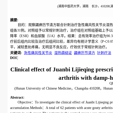
(湖南中医药大学，湖南 长沙，410208;
摘要
:
目的：观察蠲痹历节清方联合针刺治疗急性痛风性关节炎湿热
组各31例。对照组予以常规针刺治疗，治疗组在对照组基础上予以
降率（ESR）和血尿酸（UA）水平。结果：总有效率治疗组为90.33
疗前后组内比较及治疗后组间比较，差异均有统计学意义（P＜0.
平，减轻患处疼痛，无明显不良反应，疗效优于常规针刺治疗。
关键词
:
急性痛风性关节炎
湿热蕴结证
蠲痹历节清方
针刺疗法
DOI：
Clinical effect of Juanbi Lijieqing pres
arthritis with damp-
Q
(Hunan University of Chinese Medicine，Changsha 410208，Hunan，
Abstract
:
Objective：To investigate the clinical effect of Juanbi Lijieqing p
accumulation.Methods：A total of 62 patients with acute gouty arthrit