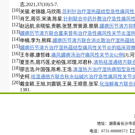
志,2021,37(10):5-7.
[10]
关骏,老锦雄,马欣雨.
员利针治疗湿热蕴结型急性痛风性
[11]
肖艺,周芬,宋清,陈星.
针刺联合中药外敷治疗急性痛风
[12]
赵远航,余晓愉,贵鹏,张慧,贺景源,曾朋.
蠲痹历节清方抑
[13]
蠲痹历节清方联合塞来昔布治疗急性痛风性关节炎湿
[14]
申楠,李为,熊辉.
蠲痹历节清方联合消炎散治疗湿热蕴结
[15]
蠲痹历节清方治疗湿热蕴结型痛风性关节炎的临床观
[16]
王冬娜,康哲峰.
痛风蠲痹汤治疗痛风性关节炎62例
[J].
[17]
夏圣杰,周巧莲,史柏强,邓理,邓君朴.
清热祛湿通络方联
[18]
廖志浩,叶国强,陈希,王浩.
清湿热方治疗湿热痹阻型急
[19]
史柯.
祛湿通络方联合秋水仙碱片治疗急性痛风性关节
[20]
戴金颖,王旭,刘震钢,王昊,王顺意,张军.
化浊解毒方联合
1381.
地址：湖南省长沙市岳麓
电话：0731-88888572【工作