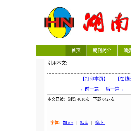
首页
期刊简介
编
引用本文:
【打印本页】
【在线
←前一篇
|
后一篇→
本文已被：浏览
4618
次 下载
8427
次
字体:
加大+
|
默认
|
缩小-