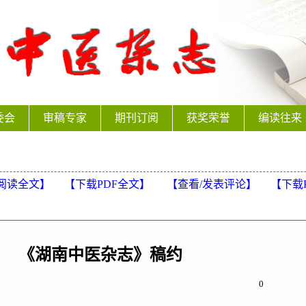
委会
审稿专家
期刊订阅
获奖荣誉
编读往来
阅读全文】
【下载PDF全文】
【
查看/发表评论
】
【
下载
《湖南中医杂志》稿约
0