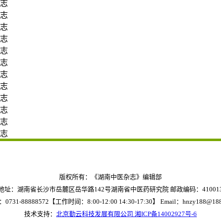
杂志
杂志
杂志
杂志
杂志
杂志
杂志
杂志
杂志
杂志
杂志
杂志
版权所有：《湖南中医杂志》编辑部
地址：湖南省长沙市岳麓区岳华路142号湖南省中医药研究院 邮政编码：41001
0731-88888572【工作时间：8:00-12:00 14:30-17:30】
Email：hnzy188@188
技术支持：
北京勤云科技发展有限公司
湘ICP备14002927号-6