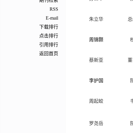
期刊检索
RSS
E-mail
朱立华
总
下载排行
点击排行
周锦颢
引用排行
返回首页
蔡新亚
董
李护国
周起蛟
罗尧岳