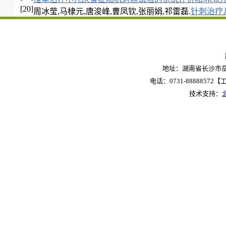
[20]
周冰莹,马棣元,唐浚峰,曹凤钦,张丽娟,祁雷磊.
针刺治疗
地址：湖南省长沙市岳麓
电话：0731-88888572【工作
技术支持：