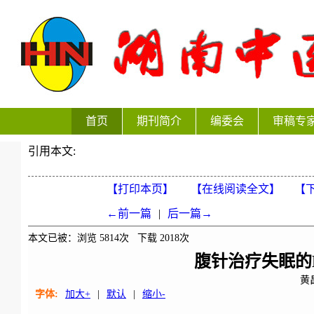
首页
期刊简介
编委会
审稿专
引用本文:
【打印本页】
【在线阅读全文】
【下
←前一篇
|
后一篇→
本文已被：浏览
5814
次 下载
2018
次
腹针治疗失眠的
黄
字体:
加大+
|
默认
|
缩小-