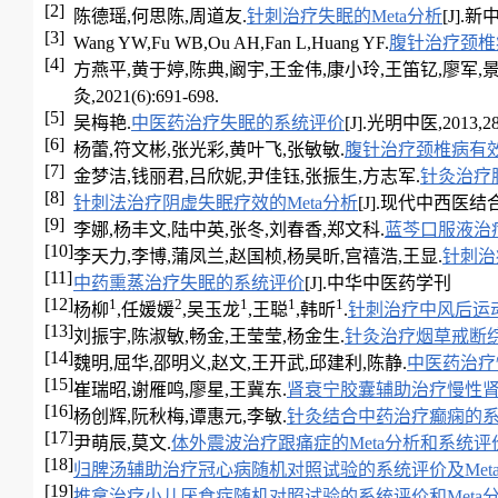
[2]
陈德瑶,何思陈,周道友.
针刺治疗失眠的Meta分析
[J].新中
[3]
Wang YW,Fu WB,Ou AH,Fan L,Huang YF.
腹针治疗颈椎
[4]
方燕平,黄于婷,陈典,阚宇,王金伟,康小玲,王笛钇,廖军,景
灸,2021(6):691-698.
[5]
吴梅艳.
中医药治疗失眠的系统评价
[J].光明中医,2013,28(
[6]
杨蕾,符文彬,张光彩,黄叶飞,张敏敏.
腹针治疗颈椎病有
[7]
金梦洁,钱丽君,吕欣妮,尹佳钰,张振生,方志军.
针灸治疗
[8]
针刺法治疗阴虚失眠疗效的Meta分析
[J].现代中西医
[9]
李娜,杨丰文,陆中英,张冬,刘春香,郑文科.
蓝芩口服液治
[10]
李天力,李博,蒲凤兰,赵国桢,杨昊昕,宫禧浩,王显.
针刺治
[11]
中药熏蒸治疗失眠的系统评价
[J].中华中医药学刊
[12]
1
2
1
1
1
杨柳
,任媛媛
,吴玉龙
,王聪
,韩昕
.
针刺治疗中风后运动
[13]
刘振宇,陈淑敏,畅金,王莹莹,杨金生.
针灸治疗烟草戒断综
[14]
魏明,屈华,邵明义,赵文,王开武,邱建利,陈静.
中医药治疗
[15]
崔瑞昭,谢雁鸣,廖星,王冀东.
肾衰宁胶囊辅助治疗慢性肾
[16]
杨创辉,阮秋梅,谭惠元,李敏.
针灸结合中药治疗癫痫的系统
[17]
尹萌辰,莫文.
体外震波治疗跟痛症的Meta分析和系统评
[18]
归脾汤辅助治疗冠心病随机对照试验的系统评价及Met
[19]
推拿治疗小儿厌食症随机对照试验的系统评价和Meta