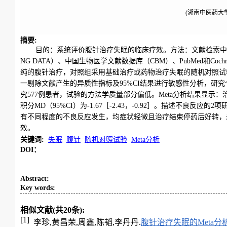
(湖南中医药大学
摘要
:
目的：系统评价腹针治疗失眠的临床疗效。方法：文献检索中、
NG DATA）、中国生物医学文献数据库（CBM）、PubMed和
纯的腹针治疗，对照组采用基础治疗或药物治疗失眠的随机对照试验文献。
一剔除文献产生的异质性指标及95%CI结果进行敏感性分析，研究
究577例患者，试验的方法学质量部分偏低。Meta分析结果显示：治疗组
积分MD（95%CI）为-1.67［-2.43，-0.92］。描述不
有不同程度的不良反应发生，均症状轻微且治疗结束停药后好转，
效。
关键词
:
失眠
腹针
随机对照试验
Meta分析
DOI：
Abstract
:
Key words
:
相似文献(共20条):
[1]
李珍,黄昌荣,周鑫,陈韬,李丹丹.
腹针治疗失眠的Meta