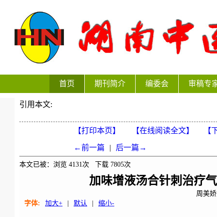
首页
期刊简介
编委会
审稿专
引用本文:
【打印本页】
【在线阅读全文】
【下
←前一篇
|
后一篇→
本文已被：浏览
4131
次 下载
7805
次
加味增液汤合针刺治疗气
周美娇
字体:
加大+
|
默认
|
缩小-