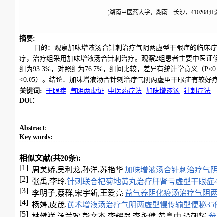
(湖南中医药大学，湖南 长沙，410208;
摘要
:
目的：观察加味增液汤合针刺治疗气阴两虚型干眼症的临床疗
疗，治疗组采用加味增液汤合针刺治疗。观察2组患者主要中医证候
组为93.3%，对照组为76.7%，组间比较，差异有统计学意义（P
<0.05）。结论：加味增液汤合针刺治疗气阴两虚型干眼症有较
关键词
:
干眼症
气阴两虚证
中医药疗法
加味增液汤
针刺疗法
DOI：
Abstract
:
Key words
:
相似文献(共20条):
[1]
周美娇,吴利龙,孙洋,苏艳华.
加味增液汤合针刺治疗气阴
[2]
张禹,李玲.
针刺联合杞菊地黄丸治疗肝肾亏虚型干眼症4
[3]
李明子,蔡群,宋宇新,王爱亮.
益气养阴化瘀汤治疗气阴两
[4]
杨婷,皮茂.
芪术增液汤治疗气阴两虚型慢传输型便秘35
[5]
林健祥,汤兰欢,彭文杰,李耀强,李永健,黄粤中,谭朝辉.
参