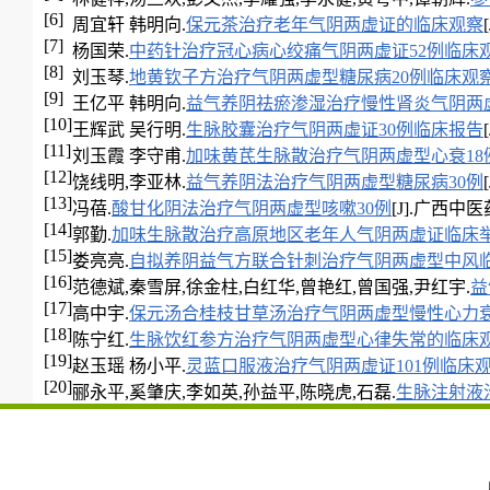
[6]
周宜轩 韩明向.
保元茶治疗老年气阴两虚证的临床观察
[7]
杨国荣.
中药针治疗冠心病心绞痛气阴两虚证52例临床
[8]
刘玉琴.
地黄钦子方治疗气阴两虚型糖尿病20例临床观
[9]
王亿平 韩明向.
益气养阴祛瘀渗湿治疗慢性肾炎气阴两虚
[10]
王辉武 吴行明.
生脉胶囊治疗气阴两虚证30例临床报告
[11]
刘玉霞 李守甫.
加味黄芪生脉散治疗气阴两虚型心衰18
[12]
饶线明,李亚林.
益气养阴法治疗气阴两虚型糖尿病30例
[13]
冯蓓.
酸甘化阴法治疗气阴两虚型咳嗽30例
[J].广西中医药,2
[14]
郭勤.
加味生脉散治疗高原地区老年人气阴两虚证临床
[15]
娄亮亮.
自拟养阴益气方联合针刺治疗气阴两虚型中风
[16]
范德斌,秦雪屏,徐金柱,白红华,曾艳红,曾国强,尹红宇.
益
[17]
高中宇.
保元汤合桂枝甘草汤治疗气阴两虚型慢性心力
[18]
陈宁红.
生脉饮红参方治疗气阴两虚型心律失常的临床
[19]
赵玉瑶 杨小平.
灵蓝口服液治疗气阴两虚证101例临床
[20]
郦永平,奚肇庆,李如英,孙益平,陈晓虎,石磊.
生脉注射液