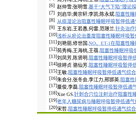
[6]
赵仲雪;张明雪.
基于“大气下陷”理论
[7]
刘启华;黄宗轩;李凯;陈永斌.
阻塞性睡
[8]
从痰湿论治阻塞性睡眠呼吸暂停低通
[9]
王东岩,王若愚,何雷,范璟兰.
针灸治疗
[10]
浅析从瘀论治重度阻塞性睡眠呼吸暂
[11]
刘艳丽,修世国.
NO、ET-1在阻塞
[12]
苑秀梅,王海桃,王蓓.
阻塞性睡眠呼吸
[13]
刘凤芳,陈贤明.
阻塞性睡眠呼吸暂停
[14]
徐婷贞 骆仙芳.
阻塞性睡眠呼吸暂停
[15]
王敏.
阻塞性睡眠呼吸暂停低通气综合
[16]
朱会分,张冬会,李江力,邢邯英.
阻塞性
[17]
粟俊,李磊.
阻塞性睡眠呼吸暂停低通
[18]
Xue GS.
针刺合穴位注射治疗阻塞性睡
[19]
老年人糖尿病与睡眠呼吸暂停低通气
[20]
宋哲.
阻塞性睡眠呼吸暂停低通气综合