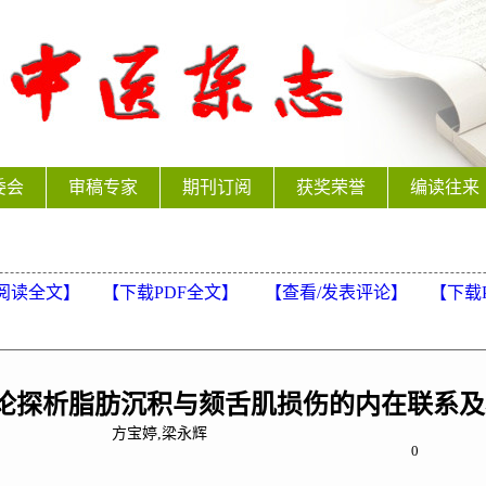
委会
审稿专家
期刊订阅
获奖荣誉
编读往来
阅读全文】
【下载PDF全文】
【
查看/发表评论
】
【
下载
理论探析脂肪沉积与颏舌肌损伤的内在联系
方宝婷,梁永辉
0