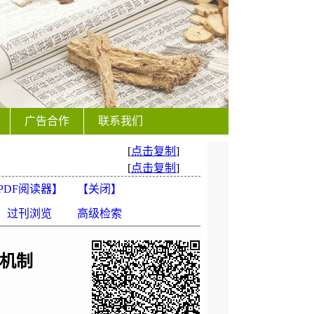
广告合作
联系我们
[
点击复制
]
[
点击复制
]
PDF阅读器
】
【
关闭
】
过刊浏览
高级检索
及机制