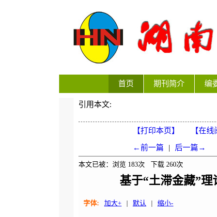
首页
期刊简介
编
引用本文:
【打印本页】
【在线
←前一篇
|
后一篇→
本文已被：浏览
183
次 下载
260
次
基于“土滞金藏”
字体:
加大+
|
默认
|
缩小-