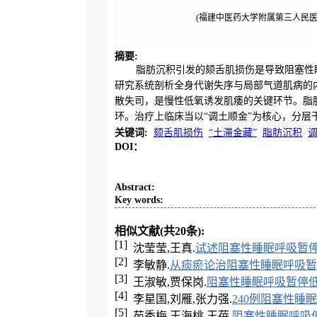
(福建中医药大学附属第三人民医院
摘要
:
脂肪沉积引发的颏舌肌损伤是导致阻塞性睡眠呼吸暂停低
研究系统剖析全身代谢失序与局部气道肌病的内
散失司，是慢性低氧诱发肌痿的关键环节。脂
环。治疗上临床当以“调土顺金”为核心，分层
关键词
:
颏舌肌损伤
“土滞金藏”
脂肪沉积
DOI：
Abstract
:
Key words
:
相似文献(共20条):
[1]
沈莹莹,王真.
试述阻塞性睡眠呼吸暂
[2]
李敏静.
从痰瘀论治阻塞性睡眠呼吸暂
[3]
王淑敏,贾保岗.
阻塞性睡眠呼吸暂停
[4]
李星国,刘雁,张力强.
240例阻塞性
[5]
苑秀梅,王海桃,王蓓.
阻塞性睡眠呼吸