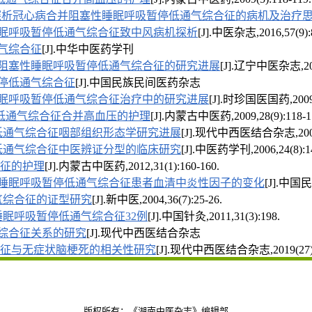
探析冠心病合并阻塞性睡眠呼吸暂停低通气综合征的病机及治疗
眠呼吸暂停低通气综合征致中风病机探析
[J].中医杂志,2016,57(9):
气综合征
[J].中华中医药学刊
阻塞性睡眠呼吸暂停低通气综合征的研究进展
[J].辽宁中医杂志,2021
停低通气综合征
[J].中国民族民间医药杂志
性睡眠呼吸暂停低通气综合征治疗中的研究进展
[J].时珍国医国药,2009,
低通气综合征合并高血压的护理
[J].内蒙古中医药,2009,28(9):118-1
低通气综合征咽部组织形态学研究进展
[J].现代中西医结合杂志,2009,
低通气综合征中医辨证分型的临床研究
[J].中医药学刊,2006,24(8):14
征的护理
[J].内蒙古中医药,2012,31(1):160-160.
睡眠呼吸暂停低通气综合征患者血清中炎性因子的变化
[J].中国民
气综合征的证型研究
[J].新中医,2004,36(7):25-26.
眠呼吸暂停低通气综合征32例
[J].中国针灸,2011,31(3):198.
综合征关系的研究
[J].现代中西医结合杂志
征与无症状脑梗死的相关性研究
[J].现代中西医结合杂志,2019(27)
版权所有：《湖南中医杂志》编辑部