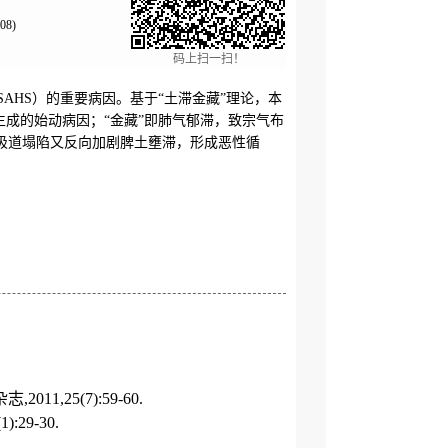
8)
码上扫一扫！
ome, OSAHS）的重要病因。基于“土滞金藏”理论，本
成的始动病因；“金藏”即肺气郁滞，致宗气布
吸道塌陷又反向加剧脾土壅滞，形成恶性循
2011,25(7):59-60.
):29-30.