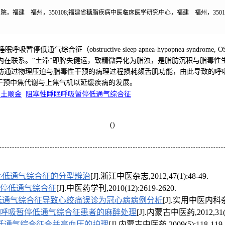
，福建 福州，350108;福建省糖脂疾病中医临床医学研究中心，福建 福州，35010
通气综合征（obstructive sleep apnea-hypopnea syndr
在联系。“土滞”即脾失健运，致精微异化为脂浊，是脂肪沉积与脂毒性生
肪通过物理压迫与脂毒性干预的病理过程损耗颏舌肌功能，由此导致的呼
干预中焦代谢与上焦气机以延缓疾病的发展。
调土顺金
阻塞性睡眠呼吸暂停低通气综合征
()
停低通气综合征的分型辨治
[J].浙江中医杂志,2012,47(1):48-49.
停低通气综合征
[J].中医药学刊,2010(12):2619-2620.
低通气综合征导致心绞痛误诊为冠心病病例分析
[J].实用中医内科杂志,
睡眠呼吸暂停低通气综合征患者的麻醉处理
[J].内蒙古中医药,2012,31(1
低通气综合征合并高血压的护理
[J].内蒙古中医药,2009(5):118-119.