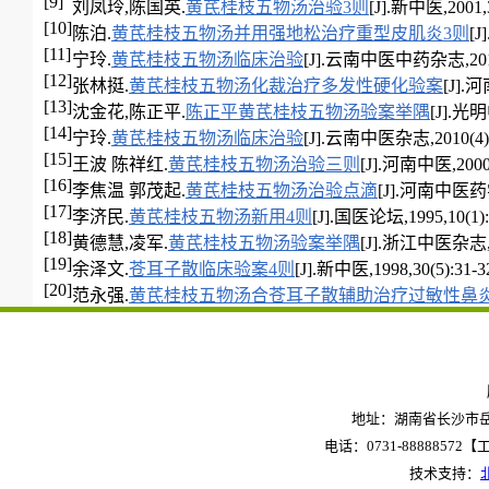
[9]
刘凤玲,陈国英.
黄芪桂枝五物汤治验3则
[J].新中医,2001,3
[10]
陈泊.
黄芪桂枝五物汤并用强地松治疗重型皮肌炎3则
[J
[11]
宁玲.
黄芪桂枝五物汤临床治验
[J].云南中医中药杂志,2010,3
[12]
张林挺.
黄芪桂枝五物汤化裁治疗多发性硬化验案
[J].河
[13]
沈金花,陈正平.
陈正平黄芪桂枝五物汤验案举隅
[J].光明
[14]
宁玲.
黄芪桂枝五物汤临床治验
[J].云南中医杂志,2010(4):
[15]
王波 陈祥红.
黄芪桂枝五物汤治验三则
[J].河南中医,2000,2
[16]
李焦温 郭茂起.
黄芪桂枝五物汤治验点滴
[J].河南中医药学刊
[17]
李济民.
黄芪桂枝五物汤新用4则
[J].国医论坛,1995,10(1):
[18]
黄德慧,凌军.
黄芪桂枝五物汤验案举隅
[J].浙江中医杂志,20
[19]
余泽文.
苍耳子散临床验案4则
[J].新中医,1998,30(5):31-3
[20]
范永强.
黄芪桂枝五物汤合苍耳子散辅助治疗过敏性鼻
地址：湖南省长沙市岳麓
电话：0731-88888572【工作
技术支持：