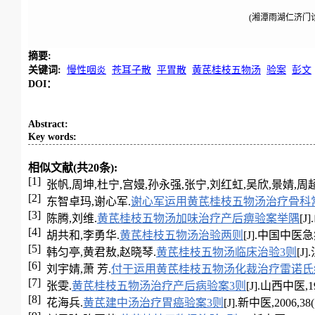
(湘潭雨湖仁济门诊
摘要
:
关键词
:
慢性咽炎
苍耳子散
平胃散
黄芪桂枝五物汤
验案
彭文
DOI：
Abstract
:
Key words
:
相似文献(共20条):
[1]
张帆,周坤,杜宁,宫嫚,孙永强,张宁,刘红虹,吴欣,景婧,周
[2]
东智卓玛,谢心军.
谢心军运用黄芪桂枝五物汤治疗骨科
[3]
陈腾,刘维.
黄芪桂枝五物汤加味治疗产后痹验案举隅
[J
[4]
胡共和,李勇华.
黄芪桂枝五物汤治验两则
[J].中国中医急症,2
[5]
韩匀亭,黄君敖,赵晓琴.
黄芪桂枝五物汤临床治验3则
[J]
[6]
刘宇婧,萧 芳.
付于运用黄芪桂枝五物汤化裁治疗雷诺氏
[7]
张雯.
黄芪桂枝五物汤治疗产后病验案3则
[J].山西中医,19
[8]
花海兵.
黄芪建中汤治疗胃癌验案3则
[J].新中医,2006,38(1