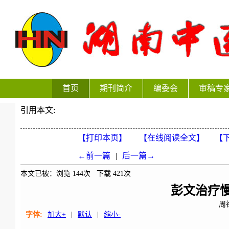
首页
期刊简介
编委会
审稿专
引用本文:
【打印本页】
【在线阅读全文】
【下
←前一篇
|
后一篇→
本文已被：浏览
144
次 下载
421
次
彭文治疗
周
字体:
加大+
|
默认
|
缩小-