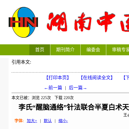
首页
期刊简介
编委会
审稿专
引用本文:
【打印本页】
【在线阅读全文】
【下
←前一篇
|
后一篇→
本文已被：浏览
225
次 下载
220
次
李氏“醒脑通络”针法联合半夏白术
王
字体:
加大+
|
默认
|
缩小-