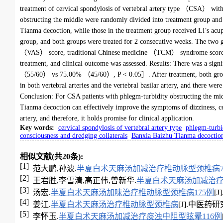
treatment of cervical spondylosis of vertebral artery type （CSA） with
obstructing the middle were randomly divided into treatment group and 
Tianma decoction, while those in the treatment group received Li’s acupu
group, and both groups were treated for 2 consecutive weeks. The two
（VAS） score, traditional Chinese medicine （TCM） syndrome score, and b
treatment, and clinical outcome was assessed. Results: There was a sign
（55/60） vs 75.00% （45/60）, P < 0.05］. After treatment, both groups
in both vertebral arteries and the vertebral basilar artery, and there we
Conclusion: For CSA patients with phlegm-turbidity obstructing the mid
Tianma decoction can effectively improve the symptoms of dizziness, cerv
artery, and therefore, it holds promise for clinical application.
Key words
:
cervical spondylosis of vertebral artery type
phlegm-turbi
consciousness and dredging collaterals
Banxia Baizhu Tianma decoctio
相似文献(共20条):
[1]
范大鹏,孙波.
半夏白术天麻汤加减治疗椎动脉型颈椎病7
[2]
王君胜,李雪清,高正伟,曾新华.
半夏白术天麻汤加减治疗
[3]
汤宏.
半夏白术天麻汤加味治疗椎动脉型颈椎病175例
[J
[4]
姜江.
半夏白术天麻汤治疗椎动脉型颈椎病
[J].中医药研究,1
[5]
李怀玉.
半夏白术天麻汤加减治疗痰浊中阻型眩晕116例