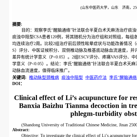
(山东中医药大学，山东 济南，250
摘要
:
目的：观察李氏“醒脑通络”针法联合半夏白术天麻汤治疗痰浊中阻型椎动脉型颈椎病
痰浊中阻型CSA患者120例，将其随机分为治疗组和对照组，每组
均连续治疗2周。比较2组治疗前后颈性眩晕症状与功能改善情况（evaluation sca
S）评分、中医证候积分、双侧椎动脉及椎基底动脉血流速度，并评价临床疗
差异有统计学意义（P<0.05）。2组ESCV评分、疼痛VAS
学意义（P<0.05）。结论：李氏“醒脑通络”针法联合半夏白术
动脉血流速度，值得临床推广。
关键词
:
椎动脉型颈椎病
痰浊中阻型
中医药疗法
李氏“醒脑通络
DOI：
Clinical effect of Li’s acupuncture for 
Banxia Baizhu Tianma decoction in trea
phlegm-turbidity obst
(Shandong University of Traditional Chinese Medicine, Jinan 25
Abstract
:
Objective: To investigate the clinical effect of Li’s acupuncture 