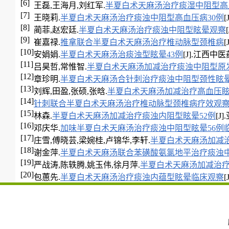
[6]
王磊,王海月,刘红军.
半夏白术天麻汤治疗痰湿中阻型高
[7]
王晓莉.
半夏白术天麻汤治疗痰浊中阻型高血压病30例
[
[8]
蔺菲,赵宏廷.
半夏白术天麻汤治疗痰浊中阻型眩晕观察
[9]
崔嘉禄.
推拿联合半夏白术天麻汤治疗椎动脉型颈椎病
[
[10]
安娟娟.
半夏白术天麻汤治痰浊型眩晕43例
[J].江西中医药,2
[11]
吕昊哲,常惟智.
半夏白术天麻汤加减治疗痰浊中阻型原发
[12]
章珍明.
半夏白术天麻汤合针刺治疗痰浊中阻型颈性眩
[13]
刘辉,田盈,张硕,张晗.
半夏白术天麻汤加减治疗高血压眩
[14]
针刺联合半夏白术天麻汤治疗椎动脉型颈椎病疗效观
[15]
林森.
半夏白术天麻汤加减治疗痰浊内阻型眩晕52例
[J]
[16]
邓庆华.
加味半夏白术天麻汤治疗痰浊中阻型眩晕56例
[17]
庄雪,傅晓芸,梁婉桂,卢锦华,李轩.
半夏白术天麻汤加减
[18]
谢金萍.
半夏白术天麻汤联合苯磺酸氨氯地平治疗痰浊
[19]
严战涛,陈轶腾,姚玉伟,徐月萍.
半夏白术天麻汤加减治
[20]
包蕙先.
半夏白术天麻汤治疗痰浊内蕴型眩晕临床观察
[