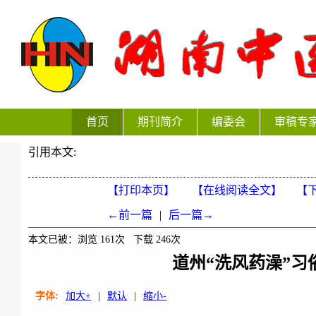
首页
期刊简介
编委会
审稿专
引用本文:
【打印本页】
【在线阅读全文】
【下
←前一篇
|
后一篇→
本文已被：浏览
161
次 下载
246
次
道州“洗风药澡”习
字体:
加大+
|
默认
|
缩小-