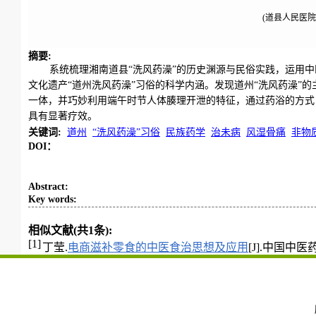
(道县人民医院
摘要
:
系统梳理湘南道县“洗风药澡”的历史渊源与民俗实践，运用
文化遗产“道州洗风药澡”习俗的科学内涵。发现道州“洗风药澡”
一体，并巧妙利用端午时节人体腠理开泄的特征，通过药浴的方式
具有显著疗效。
关键词
:
道州
“洗风药澡”习俗
民族药学
治未病
风湿骨痛
非物
DOI：
Abstract
:
Key words
:
相似文献(共1条):
[1]
丁莹.
电商滋补零食的中医食治思想及应用
[J].中国中医药