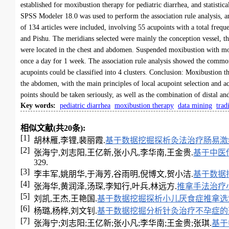
established for moxibustion therapy for pediatric diarrhea, and statisti
SPSS Modeler 18.0 was used to perform the association rule analysis, an
of 134 articles were included, involving 55 acupoints with a total fr
and Pishu. The meridians selected were mainly the conception vessel, t
were located in the chest and abdomen. Suspended moxibustion with mo
once a day for 1 week. The association rule analysis showed the comm
acupoints could be classified into 4 clusters. Conclusion: Moxibustion t
the abdomen, with the main principles of local acupoint selection and 
points should be taken seriously, as well as the combination of distal an
Key words
:
pediatric diarrhea
moxibustion therapy
data mining
trad
相似文献(共20条):
[1]
胡林雁,李锂,裴丽霞.
基于数据挖掘探析灸法治疗肠易激
[2]
张海宁,刘志阳,王亿新,张小凡,李华南,王金贵.
基于中医
329.
[3]
李丰军,姚朋华,于海芳,谷雨明,倪博文,贺小洁.
基于数据
[4]
张海华,黄润泽,汤琛,李知行,叶兵,林远方.
推拿手法治疗
[5]
刘凯,王杰,王艳国.
基于数据挖掘探析小儿厌食症推拿选
[6]
杨璐,杨桦,刘文钊.
基于数据挖掘分析针灸治疗不孕症的
[7]
张海宁;刘志阳;王亿新;张小凡;李华南;王金贵;张琪.
基于