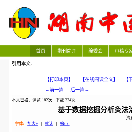
首页
期刊简介
编委会
审稿专
引用本文:
【打印本页】
【在线阅读全文】
【下
←前一篇
|
后一篇→
本文已被：浏览
182
次 下载
224
次
基于数据挖掘分析灸法
资
字体:
加大+
|
默认
|
缩小-