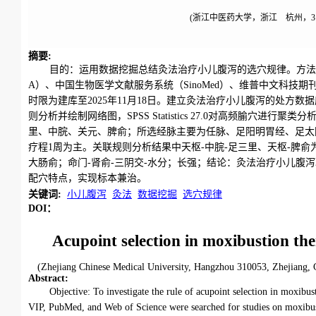
(浙江中医药大学，浙江 杭州，310
摘要
:
目的：运用数据挖掘总结灸法治疗小儿腹泻的选穴规律。方法：检索中国知网（Ch
A）、中国生物医学文献服务系统（SinoMed）、维普中文科技期刊数据库（V
时限为建库至2025年11月18日。建立灸法治疗小儿腹泻的处方数据库
则分析并绘制网络图，SPSS Statistics 27.0对高频腧穴
里、中脘、关元、脾俞；所选经脉主要为任脉、足阳明胃经、足太阳
疗程1周为主。关联规则分析结果中天枢-中脘-足三里、天枢-脾俞为
大肠俞；命门-肾俞-三阴交-水分；长强；结论：灸法治疗小儿
配穴特点，实现标本兼治。
关键词
:
小儿腹泻
灸法
数据挖掘
选穴规律
DOI：
Acupoint selection in moxibustion th
(Zhejiang Chinese Medical University, Hangzhou 310053, Zhejiang, 
Abstract
:
Objective: To investigate the rule of acupoint selection in mox
VIP, PubMed, and Web of Science were searched for studies on moxibust