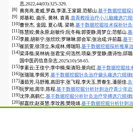
志,2022,44(03):325-329.
[8]
黄亮亮,麦威,罗森,李湛,王家碧,范郁山.
基于数据挖掘探
[9]
郑基和, 曲乐, 黄林, 袁青.
袁青教授治疗小儿脑瘫选穴规
[10]
曹世杰, 金园, 夏心瑀, 梁艳.
基于数据挖掘技术探析针灸
[11]
陈慧姣;黄永原;赵敏伶;阮冬梅;郭雯静;周梦立;范郁山.
基
[12]
李晨;胡新宁;张欣欣;罗琳琳;郭会军;张治成;许前磊.
基于
[13]
崔凯雯,徐顶立,朱成林,傅瑞阳.
基于数据挖掘探析推拿
[14]
梁泽楷;吴林纳;张君宝;何浩然;项燊;罗莹静;唐诗怡;邱璐
国中医药信息杂志,2025(10):58-65.
[15]
李素云;王佳宁;李中楠;柴清阳;景向红.
基于数据挖掘技
[16]
张瑞瑞,李佩芳.
基于数据挖掘针灸治疗偏头痛选穴规律
[17]
潘茹芳,马舒雅,高田宇,张飞程,李天玉,贾春生,潘丽佳.
灸
[18]
阮罗旭,周华,陈程.
基于数据挖掘分析针刺治疗青少年近
[19]
沈萍;高鹤仁.
基于数据挖掘分析针灸治疗早搏选穴规律
[20]
郝嘉欣;赵英慧;李玟茜;樊晓靖.
基于数据挖掘分析针刺