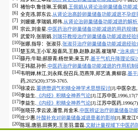
[5]
褚怡中,鲁佳琳,王佩娟.
王佩娟从肾论治卵巢储备功能减
[6]
全克违,郭东云.
从肾论治高龄卵巢储备功能减退不孕症
[7]
刘媛媛,李瑞娟,郑伟.
从肾论治卵巢储备功能减退的解析
[8]
宗云,刘金星.
中医药治疗卵巢储备功能减退的用药规律
[9]
武爱玲,张丽娟.
刘瑞芬教授治疗卵巢储备功能减退经验
[10]
张娜,指导：张淑芬.
张淑芬治疗卵巢储备功能减退经验
[11]
楚玉凤,王小军,殷喜凤,王静,赵静,赵菡,崔瑞琴.
“治未病
[12]
薛丹;牛聪;郝原青;杨世荣;来玉芹.
基于气机升降理论探
[13]
王祎甜,孙忻.
中医药治疗卵巢储备功能减退的作用机制
[14]
韦明婵,林江,刘永辉,倪召兵,范燕萍,郑艺清,黄柳容.
基于
药,2025(20):3759-3765.
[15]
徐凌云.
董德懋调气积精全神学术思想探讨
[J].中医杂志,19
[16]
李益生.
《内经》积精全神养气论
[J].江苏中医,1996,17(7)
[17]
李益生.
《内经》积精全神养气论
[J].江苏中医药,1996(7)
[18]
张晓芬,李云波,潘雪,肖金禾.
中医辨证治疗卵巢储备功能
[19]
庄少惠.
叶酸补充对卵巢储备减退患者的影响
[J].黑龙江中
[20]
陈瑶,唐丽,田赛男,王圣羽,雷磊.
文献计量视域下中医药