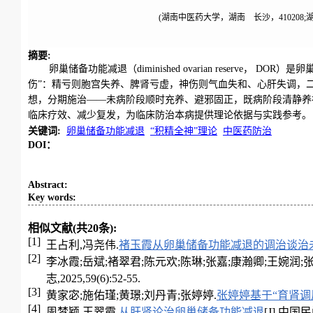
(湖南中医药大学，湖南 长沙，410208;
摘要
:
卵巢储备功能减退（diminished ovarian reserv
伤”：精亏则胞宫失养、脾肾亏虚，神伤则气血失和、心肝失调，二
想，分期施治——未病阶段顺时充养、避邪固正，既病阶段清静养
临床疗效、减少复发，为临床防治本病提供理论依据与实践参考。
关键词
:
卵巢储备功能减退
“积精全神”理论
中医药防治
DOI：
Abstract
:
Key words
:
相似文献(共20条):
[1]
王占利,冯尧伟.
褚玉霞从卵巢储备功能减退的调治谈治
[2]
李冰霞;岳斌;褚翠君;陈元欢;陈琳;张嘉;康瀚卿;王婉润;
志,2025,59(6):52-55.
[3]
黄家宓;施佑瑾;黄璟;刘丹青;张婷婷.
张婷婷基于“育肾调
[4]
周梦颖,王翠霞.
从肝肾论治卵巢储备功能减退
[J].中国民间