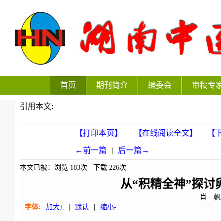
首页
期刊简介
编委会
审稿专
引用本文:
【打印本页】
【在线阅读全文】
【下
←前一篇
|
后一篇→
本文已被：浏览
183
次 下载
226
次
从“积精全神”探
肖 帆
字体:
加大+
|
默认
|
缩小-