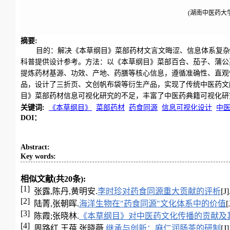
(湖南中医药大学
摘要
:
目的：解决《本草纲目》菜部药材文言文晦涩、信息体系复杂
科普提供设计参考。方法：以《本草纲目》菜部百合、茄子、蒲公
提炼药材基源、功效、产地、药膳等核心信息，遵循准确性、直观
品，设计了三折页、文创帆布袋等衍生产品，实现了传统中医药文
目》菜部药材信息可视化研究的不足，丰富了中医药典籍可视化研
关键词
:
《本草纲目》
菜部药材
药食同源
信息可视化设计
中
DOI：
Abstract
:
Key words
:
相似文献(共20条):
[1]
张露,陈丹,黄明安.
李时珍对药食同源重大贡献的评析
[J
[2]
陆菁,张朝晖.
海洋生物在"药食同源"文化体系中的价值
[3]
陈霞;张晓林.
《本草纲目》对中医药文化传播的贡献及
[4]
周路红,王蓓,张晓薇.
继承与创新：麻仁润肠茶的研制
[