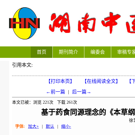
首页
期刊简介
编委会
审稿专
引用本文:
【打印本页】
【在线阅读全文】
【下
←前一篇
|
后一篇→
本文已被：浏览
221
次 下载
261
次
基于药食同源理念的《本草
徐
字体:
加大+
|
默认
|
缩小-