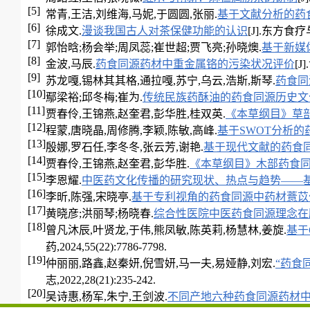
[5]
常青,王洁,刘维海,马妮,于圆圆,张丽.
基于文献分析的药
[6]
徐成文.
漫谈我国古人对茶保健功能的认识
[J].东方食疗与保
[7]
郭怡晗;杨会举;周凤蕊;崔世超;贾飞亮;孙晓燠.
基于新媒
[8]
金波,马辰.
药食同源药材中重金属铬的污染状况评价
[J
[9]
苏龙嘎,锡林其其格,通拉嘎,苏宁,乌云,浩斯,斯琴.
药食同
[10]
鄢梁裕;邱冬梅;崔为.
传统民族药酥油的药食同源历史文
[11]
贾春伶,王锦燕,赵奎君,彭华胜,桂双英.
《本草纲目》草
[12]
程蒙,唐晓晶,周修腾,李颖,陈敏,高峰.
基于SWOT分析
[13]
殷娜,罗石任,李冬冬,张云芳,谢艳.
基于现代文献的药食
[14]
贾春伶,王锦燕,赵奎君,彭华胜.
《本草纲目》木部药食
[15]
李恩耀.
中医药文化传播的研究现状、热点与趋势——基于C
[16]
李昕,陈强,宋晓亭.
基于专利视角的药食同源中药材薏苡
[17]
黄晓彦;洪丽琴;杨晓春.
综合性医院中医药食同源理念在
[18]
曾凡沐辰,叶贤龙,于伟,熊凤敏,陈英莉,杨慧林,姜旋.
基于
药,2024,55(22):7786-7798.
[19]
仲丽丽,路鑫,赵秦妍,倪雪妍,马一夫,易娅静,刘宏.
“药食
志,2022,28(21):235-242.
[20]
吴诗惠,杨军,朱宁,王剑波.
不同产地六种药食同源药材