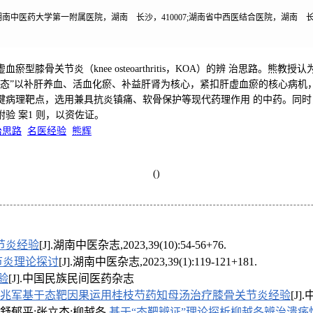
;湖南中医药大学第一附属医院，湖南 长沙，410007;湖南省中西医结合医院，湖南 长沙，
型膝骨关节炎（knee osteoarthritis，KOA）的辨 治思路。熊
调 态”以补肝养血、活血化瘀、补益肝肾为核心，紧扣肝虚血瘀的核心病机
键病理靶点，选用兼具抗炎镇痛、软骨保护等现代药理作用 的中药。同
验 案1 则，以资佐证。
治思路
名医经验
熊辉
()
节炎经验
[J].湖南中医杂志,2023,39(10):54-56+76.
节炎理论探讨
[J].湖南中医杂志,2023,39(1):119-121+181.
验
[J].中国民族民间医药杂志
兆军基于态靶因果运用桂枝芍药知母汤治疗膝骨关节炎经验
[J]
舒郁平;张立杰;柳越冬.
基于“态靶辨证”理论探析柳越冬辨治溃疡