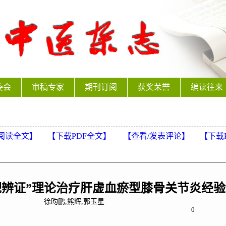
委会
审稿专家
期刊订阅
获奖荣誉
编读往来
阅读全文】
【下载PDF全文】
【
查看/发表评论
】
【
下载
靶辨证”理论治疗肝虚血瘀型膝骨关节炎经验
徐昀鹏,熊辉,郭玉星
0