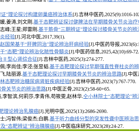
辨证”理论探讨构建卵巢癌辨治体系
[J].吉林中医药,2025(9):1016-10
媛,姜涛,刘文刚.
基于态靶辨证探讨健脾法在早期膝骨关节炎治疗
志峰;王星;郑雷刚.
基于筋骨“三期辨证”理论探讨膝骨关节炎的辨
炎经验
[J].河北中医,2017,39(1).
赵国荣基于“肝脾同治”理论辨治肝病经验
[J].中医药导报,2023(6):1
于“态靶”理论辨治化脓性骨髓炎
[J].中医药信息,2025,42(10):69-72
治Ⅱ型心肾综合征
[J].吉林中医药,2025(3):274-277.
佩;李尚佳;李泾;张昱韬.
基于态靶理论探讨早期强直性脊柱炎的辨
飞,陆丽源.
基于态靶理论探讨早期膝骨关节炎的辨治思路
[J].中医正
林态靶辨治糖尿病肾脏疾病经验
[J].吉林中医药,2023(7):767-770.
膝骨关节炎的辨治思路
[J].中医正骨,2023(2):58-60+65.
燕,李智滨,何莉莎,李青伟,苟筱雯,赵林华.
仝小林院士“态靶理论”
靶理论辨治乳腺癌
[J].光明中医,2025(13):2686-2690.
士;冯智伟;梁俊杰;白鹏.
基于听力曲线分型的突发性聋中医辨治思
”及“态靶辨证”辨治胰腺癌
[J].中医临床研究,2023(28):24-27.