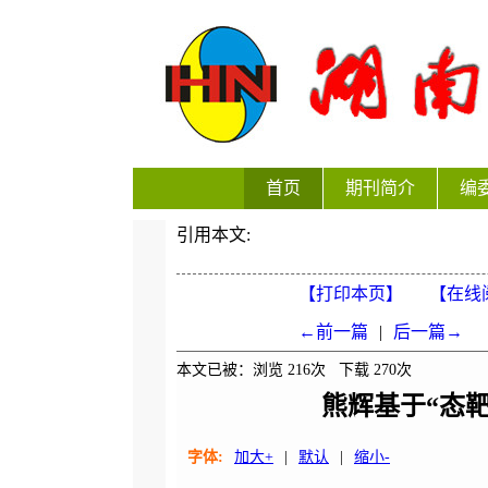
首页
期刊简介
编
引用本文:
【打印本页】
【在线
←前一篇
|
后一篇→
本文已被：浏览
216
次 下载
270
次
熊辉基于“态
字体:
加大+
|
默认
|
缩小-