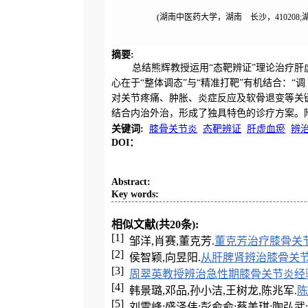
(湖南中医药大学，湖南 长沙，410208
摘要
:
总结熊辉教授运用“态靶辨证”理论治疗肝虚血瘀
心在于“整体调态”与“精准打靶”有机结合：“
对关节疼痛、肿胀、炎症反应及软骨退变等关
结合内治外治，形成了独具特色的诊疗方案。附
关键词
:
膝骨关节炎
态靶辨证
肝虚血瘀
辨
DOI：
Abstract
:
Key words
:
相似文献(共20条):
[1]
邹洋,肖赛,董克芳.
董克芳治疗膝骨关
[2]
侯智颖,向昱阳.
从肝脾肾辨治膝骨关
[3]
周翠英教授辨治急性期膝骨关节炎经
[4]
韩景璐,邓品,孙小洁,王树龙,陈兆军.
陈
[5]
刘雪峰;盛泽伟;彭俞俞;蔡美琪;陶弘武;