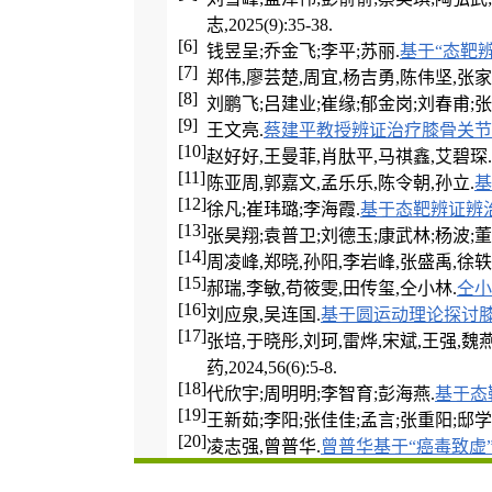
志,2025(9):35-38.
[6]
钱昱呈;乔金飞;李平;苏丽.
基于“态靶
[7]
郑伟,廖芸楚,周宜,杨吉勇,陈伟坚,张家
[8]
刘鹏飞;吕建业;崔缘;郁金岗;刘春甫;张
[9]
王文亮.
蔡建平教授辨证治疗膝骨关节
[10]
赵好好,王曼菲,肖肽平,马祺鑫,艾碧琛.
[11]
陈亚周,郭嘉文,孟乐乐,陈令朝,孙立.
基
[12]
徐凡;崔玮璐;李海霞.
基于态靶辨证辨
[13]
张昊翔;袁普卫;刘德玉;康武林;杨波;董
[14]
周凌峰,郑晓,孙阳,李岩峰,张盛禹,徐轶
[15]
郝瑞,李敏,苟筱雯,田传玺,仝小林.
仝小
[16]
刘应泉,吴连国.
基于圆运动理论探讨
[17]
张培,于晓彤,刘珂,雷烨,宋斌,王强,魏
药,2024,56(6):5-8.
[18]
代欣宇;周明明;李智育;彭海燕.
基于态
[19]
王新茹;李阳;张佳佳;孟言;张重阳;邸学
[20]
凌志强,曾普华.
曾普华基于“癌毒致虚