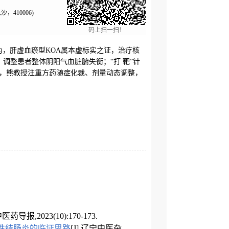
410006)
码上扫一扫！
教授认为，肝虚血瘀型KOA属本虚标实之证，治疗核
，调整患者整体阴阳气血脏腑失衡；“打 靶”针
时，熊教授注重方药随症化裁、剂量动态调整，
.中医药导报,2023(10):170-173.
性结肠炎的临证思路
[J].辽宁中医杂