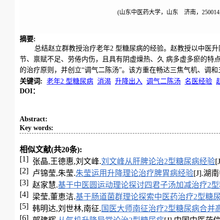
(山东中医药大学，山东 济南，250014
摘要
:
总结赵立群教授治疗老年2 型糖尿病的经验。赵教授以中医升
节、禀赋不足、劳倦内伤，且具有阴虚燥热、久 病多虚多瘀的特
的治疗原则，并创立“调气二陈汤”。该方重在畅达三焦气机、调和
关键词
:
老年2 型糖尿病
消渴
升降出入
调气二陈汤
名医经验
DOI：
Abstract
:
Key words
:
相似文献(共20条):
[1]
张晶,王德惠,刘文峰.
刘文峰从肝脾论治2型糖尿病经验
[
[2]
卢锦莹,朱莹.
朱莹运用升降理论治疗脾胃病经验
[J].湖南
[3]
赵家慧.
基于中医圆运动理论探讨四君子汤加减治疗2型
[4]
梁莹,董恵洁.
基于肠道菌群理论探索中医药治疗2型糖
[5]
韩明达,刘世林,南征.
国医大师南征治疗2型糖尿病合并
[6]