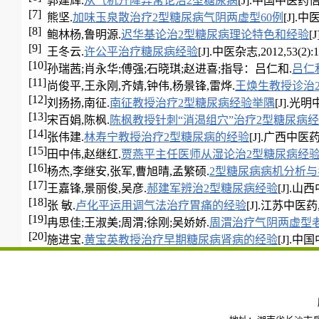
郭建辉.
从气机升降异常论治2型糖尿病
[J].中国中医药信息杂
[7]
熊坚.
加味玉泉散治疗2型糖尿病气阴两虚型60例
[J].中医
[8]
鲍林杨,鲁明源.
迟华基论治2型糖尿病理论特色和经验
[
[9]
王冬云.
许公平治疗糖尿病经验
[J].中医杂志,2012,53(2):1
[10]
孙瑞茜;肖永华;傅强;石晓琪;赵进喜;指导：吕仁和.
吕仁
[11]
尚俊平,王永刚,齐婧,钟伟,杨景锋,雷烨.
王焕生教授诊治
[12]
刘扬扬,南征.
南征教授治疗2型糖尿病经验举隅
[J].光明中
[13]
宋百娟,陈枫.
陈枫教授针刺“消渴组穴”治疗2型糖尿病
[14]
张伟建.
林寿宁教授治疗2型糖尿病的经验
[J].广西中医药大
[15]
田中伟,赵继红.
贾燕平主任医师从湿论治2型糖尿病经
[16]
杨杰,李继安,张军,曹旭晴,孟繁硕.
2型糖尿病病机分析
[17]
王嘉锋,景丽俊,吴彦.
郝建军辨治2型糖尿病经验
[J].山西
[18]
张 敏.
卢化平运用调气法治疗胃痛的经验
[J].江苏中医药,20
[19]
冉思佳;王淑美;周渭;徐刚;吴娇娇.
周渭治疗气阴两虚型
[20]
施进宝.
黄宝英教授治疗早期糖尿病肾病的经验
[J].中国