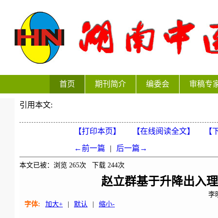
首页
期刊简介
编委会
审稿专
引用本文:
【打印本页】
【在线阅读全文】
【下
←前一篇
|
后一篇→
本文已被：浏览
265
次 下载
244
次
赵立群基于升降出入理
李
字体:
加大+
|
默认
|
缩小-