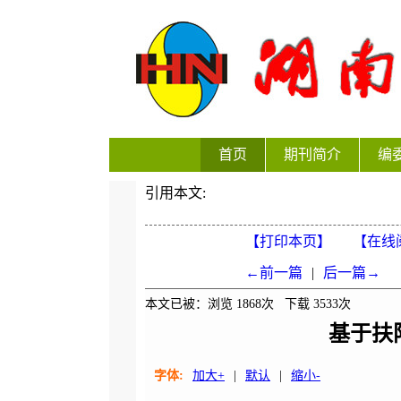
首页
期刊简介
编
引用本文:
【打印本页】
【在线
←前一篇
|
后一篇→
本文已被：浏览
1868
次 下载
3533
次
基于扶
字体:
加大+
|
默认
|
缩小-