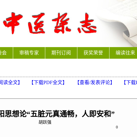
委会
审稿专家
期刊订阅
获奖荣誉
编读往来
阅读全文】
【下载PDF全文】
【
查看/发表评论
】
【
下载
阳思想论“五脏元真通畅，人即安和”
胡跃强
0