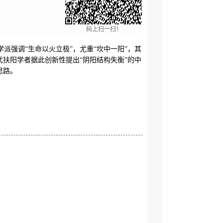
码上扫一扫！
派强调“生命以火立极”，尤重“坎中一阳”，其
扶阳学者据此创新性提出“阴阳结构失衡”的中
思路。