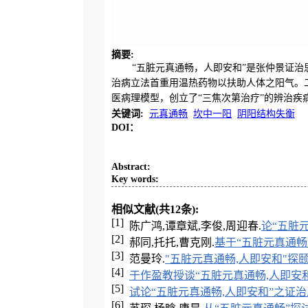
摘要
:
“五脏元真通畅，人即安和”是张仲景证治
治病立法首重用温热药物以扶助人体之阳气。二
医病理模型，创立了“三焦次第治疗”的辨治
关键词
:
元真通畅
坎中一阳
阴阳结构失衡
DOI：
Abstract
:
Key words
:
相似文献(共12条):
[1]
陈广鸿,谭章斌,李俊,周迎春.
论“五脏
[2]
郝同,托托,曹克刚.
基于“五脏元真通畅
[3]
范曼玲.
"五脏元真通畅,人即安和"探
[4]
于作盈教授谈“五脏元真通畅,人即安和
[5]
试论“五脏元真通畅,人即安和”之证
[6]