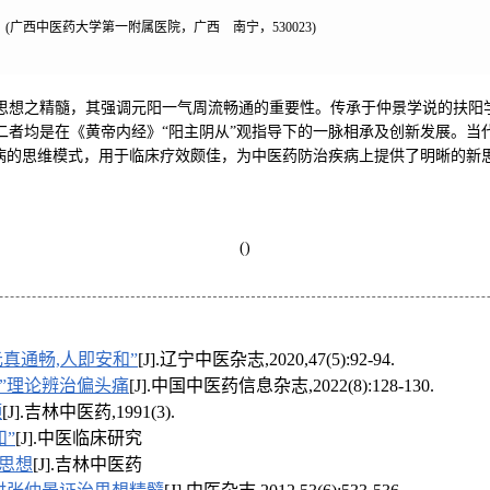
(广西中医药大学第一附属医院，广西 南宁，530023)
思想之精髓，其强调元阳一气周流畅通的重要性。传承于仲景学说的扶阳学
者均是在《黄帝内经》“阳主阴从”观指导下的一脉相承及创新发展。当代
疾病的思维模式，用于临床疗效颇佳，为中医药防治疾病上提供了明晰的新
()
元真通畅,人即安和”
[J].辽宁中医杂志,2020,47(5):92-94.
”理论辨治偏头痛
[J].中国中医药信息杂志,2022(8):128-130.
颐
[J].吉林中医药,1991(3).
”
[J].中医临床研究
治思想
[J].吉林中医药