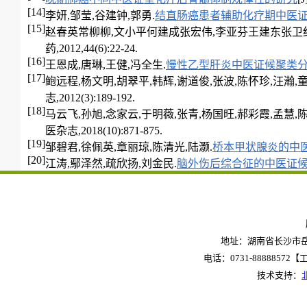
[14]
李妍,邹莹,谷建钟,郭勇.
结直肠癌患者辅助化疗期中医
[15]
赵春英常柳柳,文小平何建成张宏伟,李亚芬王建东张卫红,
药,2012,44(6):22-24.
[16]
王恩成,唐琳,王健,冯全生.
慢性乙型肝炎中医证候聚类
[17]
鲍远程,杨文明,胡翠平,韩辉,谢道俊,张波,陈怀珍,汪瀚,童
志,2012(3):189-192.
[18]
马云飞,孙旭,念家云,于明薇,张青,杨国旺,郝彩霞,孟慧,陈
医杂志,2018(10):871-875.
[19]
邹碧君,徐佩英,章丽琼,陈清光,陆灏.
桥本甲状腺炎的中
[20]
江涛,鄢泽然,疏欣扬,刘金民.
脑外伤后综合征的中医证
地址：湖南省长沙市岳麓
电话：0731-88888572【工作
技术支持：