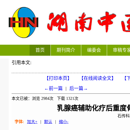
首页
期刊简介
编委会
审稿专
引用本文:
【打印本页】
【在线阅读全文】
【下
←前一篇
|
后一篇→
本文已被：浏览
2984
次 下载
1321
次
乳腺癌辅助化疗后重度
石传科
字体:
加大+
|
默认
|
缩小-