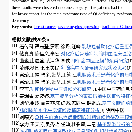
syndromes.Results：When the syndromes were clustered into two catego
these results were clustered into one category，the patients had the m
for breast cancer has the main syndrome type of Qi deficiency syndro
deficiency.
Key words
:
breast cancer
severe myelosuppression
traditional Chine
相似文献(共20条):
[1]
石传科,严志登,罗明,徐丹,汪峰.
乳腺癌辅助化疗后重度
[2]
储真真,陈信义,李宏.
对化疗后骨髓抑制的中医临床理论
[3]
曲淼,唐启盛,裴清华,李侠.
抑郁症中医证候的聚类研究
[
[4]
薛娜,杨国旺,王笑民.
乳腺癌中医证候研究现状及思考
[J
[5]
富琦,王皓,韩冬,张萃,王笑民.
乳腺癌术后患者化疗前后
[6]
富琦,王皓,韩冬,张萃,王笑民.
乳腺癌术后患者化疗前后
[7]
李可.
功能性便秘中医证候分布研究
[J].中国中医药信息杂志,2
[8]
姜瑞雪,夏婷婷.
基于聚类分析的雾霾伤肺中医证候特征
[9]
刘华,张玲,雷春燕,宋虎杰,苏同生,韩祖成.
基于文献的脑
[10]
肺间质纤维化中医证候及临床特征分析
[J].陕西中医
[11]
刘曙光.
急性白血病化疗后骨髓抑制期证候特征及干预
[12]
李力,王天芳,吴秀艳,任婕,杜彩凤,辛意.
基于聚类分析的
[13]
晚期肺癌不同中医证型化疗后骨髓抑制规律性的研究
[