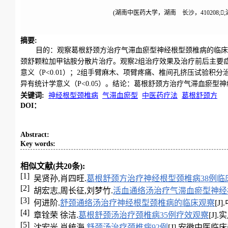
(湖南中医药大学，湖南 长沙，410208;
摘要
:
目的：观察葛根舒颈方治疗气滞血瘀型神经根型颈椎病的临床
颈舒颗粒加甲钴胺分散片治疗。观察2组治疗效果及治疗前后主要症状
意义（P<0.01）；2组手臂麻木、项臂疼痛、椎间孔挤压试验积
异有统计学意义（P<0.05）。结论：葛根舒颈方治疗气滞血瘀型
关键词
:
神经根型颈椎病
气滞血瘀型
中医药疗法
葛根舒颈方
DOI：
Abstract
:
Key words
:
相似文献(共20条):
[1]
吴贤孙,肖四旺.
葛根舒颈方治疗神经根型颈椎病38例临
[2]
胡宏志,周长征,刘梦竹.
活血通络汤治疗气滞血瘀型神经
[3]
何进阶.
舒颈通络汤治疗神经根型颈椎病的临床观察
[J
[4]
章铨荣 徐洁.
葛根舒颈汤治疗颈椎病35例疗效观察
[J].
[5]
沈宏光 肖统海.
舒颈汤治疗颈椎病92例
[J].安徽中医临床杂志,