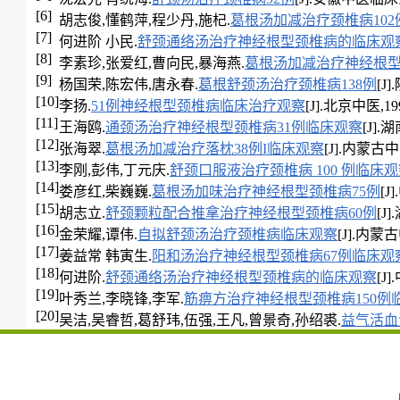
[6]
胡志俊,懂鹤萍,程少丹,施杞.
葛根汤加减治疗颈椎病10
[7]
何进阶 小民.
舒颈通络汤治疗神经根型颈椎病的临床观
[8]
李素珍,张爱红,曹向民,暴海燕.
葛根汤加减治疗神经根型
[9]
杨国荣,陈宏伟,唐永春.
葛根舒颈汤治疗颈椎病138例
[J]
[10]
李扬.
51例神经根型颈椎病临床治疗观察
[J].北京中医,1995
[11]
王海鸥.
通颈汤治疗神经根型颈椎病31例临床观察
[J].
[12]
张海翠.
葛根汤加减治疗落枕38例I临床观察
[J].内蒙古中医药
[13]
李刚,彭伟,丁元庆.
舒颈口服液治疗颈椎病 100 例临床
[14]
娄彦红,柴巍巍.
葛根汤加味治疗神经根型颈椎病75例
[J
[15]
胡志立.
舒颈颗粒配合推拿治疗神经根型颈椎病60例
[J]
[16]
金荣耀,谭伟.
自拟舒颈汤治疗颈椎病临床观察
[J].内蒙古中
[17]
姜益常 韩寅生.
阳和汤治疗神经根型颈椎病67例临床观
[18]
何进阶.
舒颈通络汤治疗神经根型颈椎病的临床观察
[J]
[19]
叶秀兰,李晓锋,李军.
筋痹方治疗神经根型颈椎病150例
[20]
吴洁,吴睿哲,葛舒玮,伍强,王凡,曾景奇,孙绍裘.
益气活血