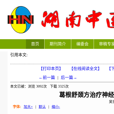
首页
期刊简介
编委会
审稿专
引用本文:
【打印本页】
【在线阅读全文】
【下
←前一篇
|
后一篇→
本文已被：浏览
3092
次 下载
3325
次
葛根舒颈方治疗神经
吴
字体:
加大+
|
默认
|
缩小-