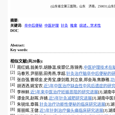
(山东省立第三医院，山东 济南，250031;山
摘要
:
关键词
:
卒中后便秘
中医护理
针灸
推拿
综述，学术性
DOI：
Abstract
:
Key words
:
相似文献(共20条):
[1]
周红娟,翁美华,胡静温,侯曌亿,陈锦秀.
中医护理技术在
[2]
马春芳,尹丽丽,田秀燕,李超.
针灸治疗脑卒中后便秘的
[3]
张自强,曹顺金,史秀宝,康剑霞,刘立泉,郑会海,焦静雅.
功
[4]
胡洒洒,姚宝农.
近5年中医治疗缺血性中风后遗症的研
[5]
李林鲜.
近5年来中医治疗妊娠恶阻的研究进展
[J].湖南中
[6]
谭金凤,赵晖,许婧.
近5年针灸减肥研究进展
[J].湖南中医杂志
[7]
朱锐炫,章薇.
针灸治疗功能性便秘的临床研究进展
[J].
[8]
胥丽辉,王健.
近5年针刺治疗偏头痛临床研究进展
[J].湖