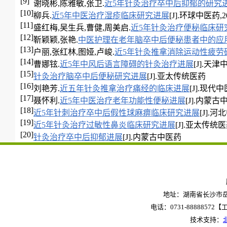
[9]
谢晓彬,陈雅敏,张卫.
近5年针灸治疗卒中后抑郁的研究
[10]
柳兵.
近5年中医治疗湿疹临床研究进展
[J].环球中医药,2012
[11]
盛红梅,吴生兵,曹健,周美启.
近5年针灸治疗便秘临床研
[12]
靳颖颖,张艳.
中医护理在老年脑卒中后便秘患者中的应
[13]
户丽,张红林,图娅,卢峻.
近5年针灸推拿消除运动性疲劳
[14]
曹娜铉.
近5年中风后语言障碍的针灸治疗进展
[J].天津中医
[15]
针灸治疗脑卒中后便秘研究进展
[J].亚太传统医药
[16]
刘艳芳.
近五年针灸推拿治疗痛经的临床进展
[J].现代中医药
[17]
聂怀利.
近5年中医治疗老年功能性便秘进展
[J].内蒙古中
[18]
近5年针刺治疗卒中后假性球麻痹临床研究进展
[J].河
[19]
近5年针灸治疗过敏性鼻炎临床研究进展
[J].亚太传统
[20]
针灸治疗卒中后抑郁进展
[J].内蒙古中医药
地址：湖南省长沙市岳麓
电话：0731-88888572【工作
技术支持：