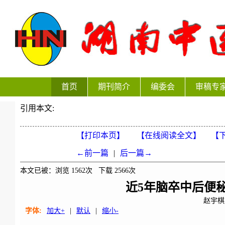
首页
期刊简介
编委会
审稿专
引用本文:
【打印本页】
【在线阅读全文】
【下
←前一篇
|
后一篇→
本文已被：浏览
1562
次 下载
2566
次
近5年脑卒中后便
赵宇棋
字体:
加大+
|
默认
|
缩小-