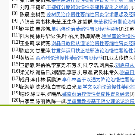
张书瑶,姜树民.
姜树民治疗慢性萎缩性胃炎伴非典型增
[7]
刘奇,王捷虹.
王捷虹分期辨治慢性萎缩性胃炎之经验
[J
[8]
陈晨,姜树民.
姜树民治疗慢性萎缩性胃炎学术思想及经
[9]
卢锦莹,易书林,朱莹,王生华,谢超群.
朱莹教授分期论治
[10]
赵宇栋,单兆伟.
单兆伟论治萎缩性胃炎经验探析
[J].江苏
[11]
陆为民,徐丹华沈 洪,叶 柏,吴 静,戴路明.
徐景藩论治慢
[12]
王业莉,李贺薇.
谢晶日教授从湿论治慢性萎缩性胃炎经
[13]
陈启文,甘爱萍.
甘爱萍运用扶正祛邪法论治慢性萎缩性
[14]
黄敏兰.
俞承烈论治慢性萎缩性胃炎经验
[J].亚太传统医药,2
[15]
卫静静,赵蓓蓓,李京尧,石芳,刘阳,李浩,刘启泉.
刘启泉从
[16]
梁光烨;谢晶日;刘朝霞;李慧;刘思邈;贾艮林;常久.
谢晶日
[17]
成丹;李伟林;蔡鹏涛.
李伟林基于以通为降论治慢性萎缩
[18]
纪海静,陈艺楠,白雪松,白光.
周学文以痈论治慢性萎缩
[19]
喻玲,徐立平,罗晓晶.
姚奇蔚治疗慢性萎缩性胃炎经验
[J
[20]
白家莹;陈丽艳;陈一斌.
吴耀南教授基于阴火理论论治慢