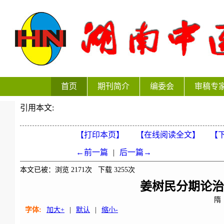
首页
期刊简介
编委会
审稿专
引用本文:
【打印本页】
【在线阅读全文】
【下
←前一篇
|
后一篇→
本文已被：浏览
2171
次 下载
3255
次
姜树民分期论
隋
字体:
加大+
|
默认
|
缩小-