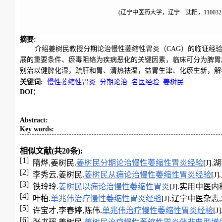
(辽宁中医药大学，辽宁 沈阳，110032
摘要
:
介绍姜树民教授分期论治慢性萎缩性胃炎（CAG）的临证经
展的重要条件、瘀毒阻络为疾病恶化的关键因素，临床可分为脾胃虚
别治以健脾化湿，疏肝和胃、清热祛湿，益胃生津、化瘀生新，解
关键词
:
慢性萎缩性胃炎
分期论治
名医经验
姜树民
DOI：
Abstract
:
Key words
:
相似文献(共20条):
[1]
隋烨,姜树民.
姜树民分期论治慢性萎缩性胃炎经验
[J].
[2]
李秀云,姜树民.
姜树民从痈论治慢性萎缩性胃炎经验
[J
[3]
铁玲玲.
姜树民以痈论治慢性萎缩性胃炎
[J].实用中医内科杂
[4]
叶柏.
单兆伟治疗慢性萎缩性胃炎经验
[J].辽宁中医杂志,201
[5]
许宝才,李春婷,陈伟.
单兆伟治疗慢性萎缩性胃炎经验
[J
[6]