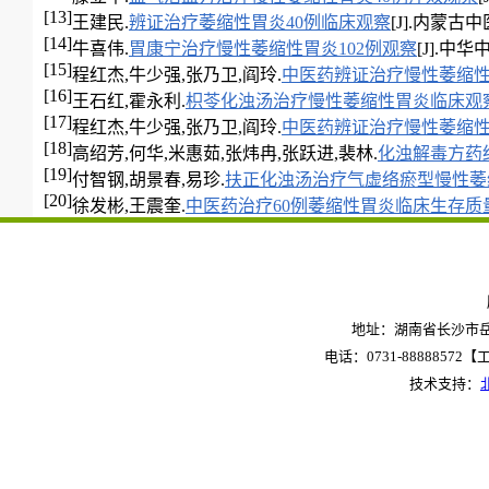
[13]
王建民.
辨证治疗萎缩性胃炎40例临床观察
[J].内蒙古中医药
[14]
牛喜伟.
胃康宁治疗慢性萎缩性胃炎102例观察
[J].中华
[15]
程红杰,牛少强,张乃卫,阎玲.
中医药辨证治疗慢性萎缩性
[16]
王石红,霍永利.
枳苓化浊汤治疗慢性萎缩性胃炎临床观
[17]
程红杰,牛少强,张乃卫,阎玲.
中医药辨证治疗慢性萎缩性
[18]
高绍芳,何华,米惠茹,张炜冉,张跃进,裴林.
化浊解毒方药
[19]
付智钢,胡景春,易珍.
扶正化浊汤治疗气虚络瘀型慢性萎
[20]
徐发彬,王震奎.
中医药治疗60例萎缩性胃炎临床生存质
地址：湖南省长沙市岳麓
电话：0731-88888572【工作
技术支持：