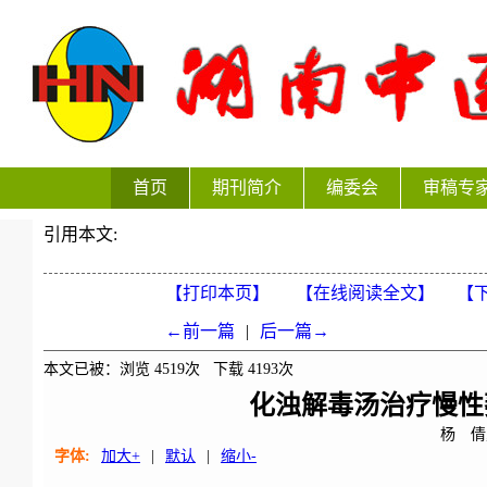
首页
期刊简介
编委会
审稿专
引用本文:
【打印本页】
【在线阅读全文】
【下
←前一篇
|
后一篇→
本文已被：浏览
4519
次 下载
4193
次
化浊解毒汤治疗慢性
杨 倩
字体:
加大+
|
默认
|
缩小-