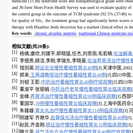
medicine (TCM) syndrome score and histopathological grade were obse
and 36-Item Short-Form Health Survey was used to evaluate quality of l
the control group in the outcome of TCM syndrome [92.5% (37/40) 
for quality of life，the treatment group had significantly better sco
therapy with Huazhuo Jiedu decoction has a marked clinical effect in th
Key words
:
chronic atrophic gastritis
traditional Chinese medicine tr
相似文献(共20条):
[1]
杨倩,康欣,刘建平,郎晓猛,任杰,刘思雨,毛若楠.
化浊解毒
[2]
李佃贵,顾洁,李刚,李瑞东,李晓荟.
化浊养胃汤治疗慢性萎
[3]
钱剑英.
辨证论治慢性萎缩性胃炎40例
[J].天津中医,2002,1
[4]
郭来.
王再谟教授治疗慢性萎缩性胃炎40例
[J].四川中医,19
[5]
刘韧 王影.
中药治疗萎缩性胃炎40例疗效观察
[J].四川中医
[6]
董淑平 张丽娟.
中药治疗老年慢性萎缩性胃炎临床观察
[7]
金峰.
养胃汤治疗慢性萎缩性胃炎90例临床观察
[J].西部中
[8]
董国华.
39例慢性萎缩性胃炎临床观察
[J].上海中医药杂志,1
[9]
朱雄雄.
胃炎丸治疗慢性萎缩性胃炎110例临床观察
[J]
[10]
阴建军 齐艳华.
启胃保元汤治疗慢性萎缩性胃炎40例
[J
[11]
赵民,齐金刚.
辨证治疗慢性萎缩性胃炎32例临床观察
[J
[12]
滕立平.
益气活血方治疗慢性萎缩性胃炎40例疗效观察
[