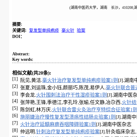
(湖南中医药大学，湖南 长沙，410208;
摘要
:
关键词
:
复发型单纯疱疹
毫火针
验案
DOI：
Abstract
:
Key words
:
相似文献(共20条):
[1]
阮见,黄洁.
毫火针治疗复发型单纯疱疹验案1则
[J].湖南中
[2]
张夏,刘运珠,金小钰,颜丽巧,陈茂,易伊人.
毫火针联合普
[3]
李会龙.
火针围刺法治疗干性湿疹验案1则
[J].湖南中医杂志,
[4]
张萍艳,王锋,季德江,李孔玲,张瑜,任文静,冶尕西.
火针结
[5]
陈剑虹,林万庆.
火针联合雷火灸治疗亨特综合征验案1
[6]
施丽婕治疗慢性复发型溃疡性结肠炎验案1则
[J].湖南
[7]
火针治疗延髓麻痹吞咽障碍验案1则
[J].湖南中医杂志
[8]
仲远明.
针刺治疗复发型单纯疱疹验案
[J].针灸临床杂志,199