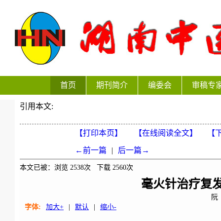
首页
期刊简介
编委会
审稿专
引用本文:
【打印本页】
【在线阅读全文】
【下
←前一篇
|
后一篇→
本文已被：浏览
2538
次 下载
2560
次
毫火针治疗复
阮
字体:
加大+
|
默认
|
缩小-