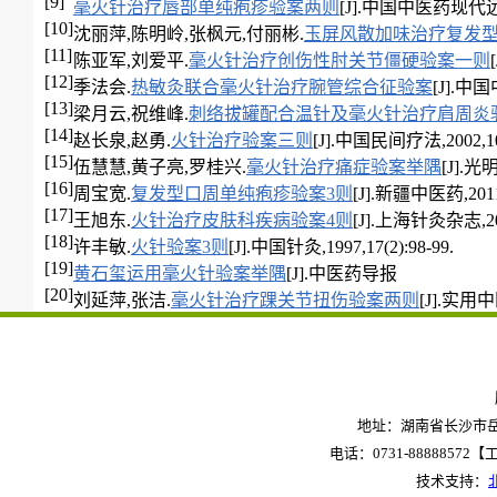
[9]
毫火针治疗唇部单纯疱疹验案两则
[J].中国中医药现
[10]
沈丽萍,陈明岭,张枫元,付丽彬.
玉屏风散加味治疗复发型
[11]
陈亚军,刘爱平.
毫火针治疗创伤性肘关节僵硬验案一则
[12]
季法会.
热敏灸联合毫火针治疗腕管综合征验案
[J].中
[13]
梁月云,祝维峰.
刺络拔罐配合温针及毫火针治疗肩周炎
[14]
赵长泉,赵勇.
火针治疗验案三则
[J].中国民间疗法,2002,10(
[15]
伍慧慧,黄子亮,罗桂兴.
毫火针治疗痛症验案举隅
[J].光明
[16]
周宝宽.
复发型口周单纯疱疹验案3则
[J].新疆中医药,2011,2
[17]
王旭东.
火针治疗皮肤科疾病验案4则
[J].上海针灸杂志,2007
[18]
许丰敏.
火针验案3则
[J].中国针灸,1997,17(2):98-99.
[19]
黄石玺运用毫火针验案举隅
[J].中医药导报
[20]
刘延萍,张洁.
毫火针治疗踝关节扭伤验案两则
[J].实用中
地址：湖南省长沙市岳麓
电话：0731-88888572【工作
技术支持：