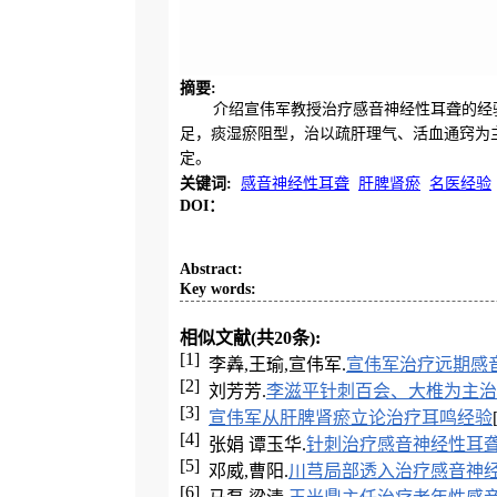
摘要
:
介绍宣伟军教授治疗感音神经性耳聋的经
足，痰湿瘀阻型，治以疏肝理气、活血通窍为
定。
关键词
:
感音神经性耳聋
肝脾肾瘀
名医经验
DOI：
Abstract
:
Key words
:
相似文献(共20条):
[1]
李羴,王瑜,宣伟军.
宣伟军治疗远期感
[2]
刘芳芳.
李滋平针刺百会、大椎为主
[3]
宣伟军从肝脾肾瘀立论治疗耳鸣经验
[4]
张娟 谭玉华.
针刺治疗感音神经性耳聋
[5]
邓威,曹阳.
川芎局部透入治疗感音神经
[6]