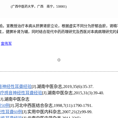
(广西中医药大学，广西 南宁，530001)
验。宣教授治疗本病从肝脾肾瘀立论，根据虚实不同分为肝郁血瘀，肾精
主，健脾补肾为辅，同时结合现代中药药理研究及西医对本病病理研究的
宣伟军
()
音神经性耳聋经验
[J].湖南中医杂志,2019,35(6):35-37.
治疗感音神经性耳聋经验
[J].湖南中医杂志,2015,31(3):39-40.
[J].湖南中医杂志
50例
[J].河北中西医结合杂志,1998,7(11):1790-1791.
性耳聋60例
[J].实用中医内科杂志,2007,21(2):99-99.