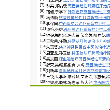
马磊,梁清.
王光鼎主任治疗老年性感
[7]
钟渠 郑桃晓.
感音神经性耳聋临床治
[8]
宿健,于学平.
针刺治疗感音神经性耳
[9]
杨道顺.
感音性神经性耳聋听神经细胞
[10]
李保国.
中西医结合治疗感音神经性耳
[11]
谭艳,张雄.
高压氧治疗感音神经性耳聋
[12]
钟渠,郑桃晓,冯志荣,邹文蓉,阳春英.
聪
[13]
王秋荣,任勤.
任勤从肝脾论治小儿神
[14]
朱慧贤.
感音神经性耳聋中医药治疗近
[15]
周亚龙,孙玉信.
孙玉信从肝脾肾治疗
[16]
吴志燕.
疏血通治疗感音神经性耳聋的
[17]
舒荣,吴耀,熊俊青,罗飚.
感音神经性耳
[18]
刘新年.
自拟通窍聪耳汤治疗感音神经
[19]
王锐凡,李湛,廖茂斌,文锦之,韦蕙莹,赵
[20]
钟渠,彭顺林,冯志荣,熊大经.
中西医结