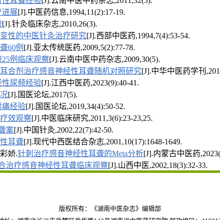
音性耳聋经验
[J].云南中医中药杂志,2011,32(5).
疗进展
[J].中医药信息,1994,11(2):17-19.
聋
[J].针灸临床杂志,2010,26(3).
变性的中医针灸治疗研究
[J].西部中医药,1994,7(4):53-54.
聋60例
[J].亚太传统医药,2009,5(2):77-78.
25例临床观察
[J].云南中医中药杂志,2009,30(5).
耳合剂治疗感音神经性耳聋随机对照研究
[J].中华中医药学刊,2011(8
经性尿频经验
[J].江西中医药,2023(9):40-41.
况
[J].国医论坛,2017(5).
腰痛经验
[J].国医论坛,2019,34(4):50-52.
疗效观察
[J].中医临床研究,2011,3(6):23-23,25.
聋案
[J].中国针灸,2002,22(7):42-50.
性耳聋
[J].现代中西医结合杂志,2001,10(17):1648-1649.
彩娇.
针刺治疗感音神经性耳聋的Meta分析
[J].内蒙古中医药,2023(12
合治疗感音神经性耳聋临床观察
[J].山西中医,2002,18(3):32-33.
版权所有：《湖南中医杂志》编辑部