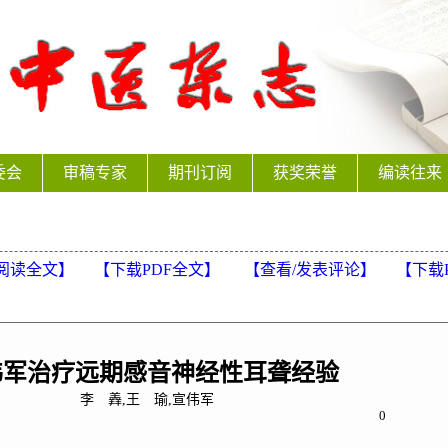
委会
审稿专家
期刊订阅
获奖荣誉
编读往来
阅读全文】
【下载PDF全文】
【
查看/发表评论
】
【
下载
伟军治疗远期感音神经性耳聋经验
李 羴,王 瑜,宣伟军
0