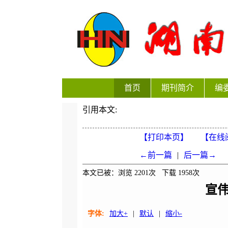
首页
期刊简介
编
引用本文:
【打印本页】
【在线
←前一篇
|
后一篇→
本文已被：浏览
2201
次 下载
1958
次
宣
字体:
加大+
|
默认
|
缩小-