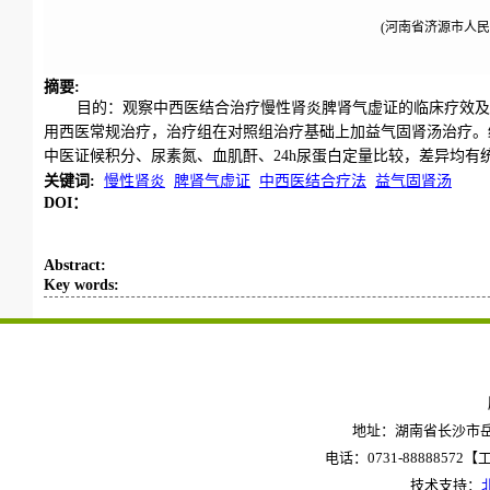
(河南省济源市人民医
摘要
:
目的：观察中西医结合治疗慢性肾炎脾肾气虚证的临床疗效及
用西医常规治疗，治疗组在对照组治疗基础上加益气固肾汤治疗。结果：总
中医证候积分、尿素氮、血肌酐、24h尿蛋白定量比较，差异均有统
关键词
:
慢性肾炎
脾肾气虚证
中西医结合疗法
益气固肾汤
DOI：
Abstract
:
Key words
:
地址：湖南省长沙市岳麓
电话：0731-88888572【工作
技术支持：