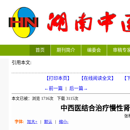
首页
期刊简介
编委会
审稿专
引用本文:
【打印本页】
【在线阅读全文】
【下
←前一篇
|
后一篇→
本文已被：浏览
1716
次 下载
3115
次
中西医结合治疗慢性肾
张
字体:
加大+
|
默认
|
缩小-