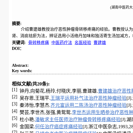
(湖南中医药大学
摘要
:
介绍曹建雄教授治疗恶性肿瘤骨转移疼痛的经验。曹教授认为
肾、消痰祛瘀为法，辨证选用小活络丹加味和独活寄生汤加减方，
关键词
:
骨转移疼痛
中医药疗法
名医经验
曹建雄
DOI：
Abstract
:
Key words
:
相似文献(共20条):
[1]
钟丹,向菊花,杨玲,付晓庆,李丽,曹建雄.
曹建雄治疗恶性
[2]
吴存恩,王瑞平.
王瑞平运用补气法治疗恶性肿瘤经验
[J
[3]
秦沛怡,李慧杰.
齐元富运用二陈汤治疗恶性肿瘤经验
[J
[4]
樊芸,李世杰,张强,黄鸳鸳.
李世杰运用生晒参治疗恶性
[5]
杜小艳.
潘敏求主任医师治疗肿瘤骨转移疼痛经验
[J].湖
[6]
金国梁.
何任治疗癌症疼痛经验
[J].浙江中医杂志,1993,28(1
[7]