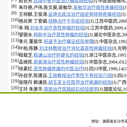
赵云芳.
吕靖中老中医治疗糖尿病经验
[J].中医函授通讯,200
[8]
朱玲艳,卢伟,陈文昊,吴勉华.
吴勉华治疗癌性疼痛经验
[
[9]
王祥麒,王俊涛.
益肾化痰法治疗癌症骨转移疼痛经验
[J
[10]
杨兆荣 丁爱娟.
钱静治疗不孕症经验
[J].江苏中医药,2009,4
[11]
朱 翔.
刘永年治疗恶性肿瘤的经验
[J].江苏中医药,2009,41(
[12]
邹银水.
杨新中治疗恶性肿瘤的经验
[J].湖北中医杂志,2004,
[13]
季元 董振华.
祝谌予治疗痛证经验举隅
[J].中医杂志,1992,3
[14]
叶柏,陈静.
刘沈林教授治疗消化道恶性肿瘤经验
[J].光明
[15]
程栽芝.
程谦山治疗肝硬化的经验
[J].浙江中医杂志,1995,30
[16]
孟继民.
易菊清治疗恶性肿瘤经验
[J].中医杂志,2004,45(2)
[17]
徐素红.
恶性肿瘤疼痛的中医治疗
[J].四川中医,1996,14(5)
[18]
孙自学,陈建设.
王琦教授治疗男性不育经验介绍
[J].四川
[19]
张晓丹 赖谦凯.
胡玉荃主任医师治疗崩漏的经验
[J].广西
[20]
王玲 朱景华.
周琦治疗尿路结石经验撷萃
[J].国医论坛,1997
地址：湖南省长沙市岳麓