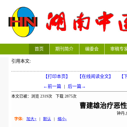
首页
期刊简介
编委会
审稿专
引用本文:
【打印本页】
【在线阅读全文】
【下
←前一篇
|
后一篇→
本文已被：浏览
2319
次 下载
2875
次
曹建雄治疗恶
钟丹
字体:
加大+
|
默认
|
缩小-