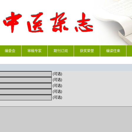
编委会
审稿专家
期刊订阅
获奖荣誉
编读往来
(可选)
(可选)
(可选)
(可选)
(可选)