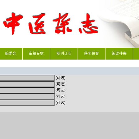
编委会
审稿专家
期刊订阅
获奖荣誉
编读往来
(可选)
(可选)
(可选)
(可选)
(可选)