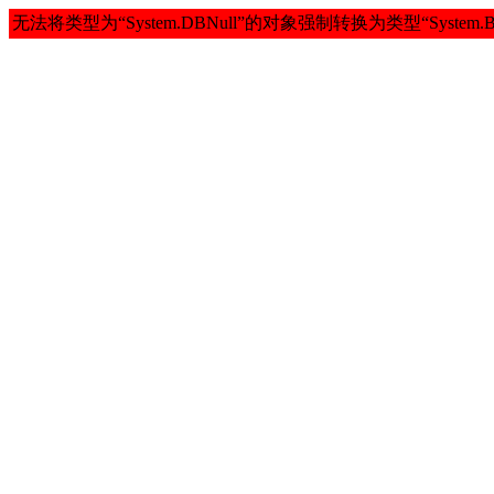
无法将类型为“System.DBNull”的对象强制转换为类型“System.By